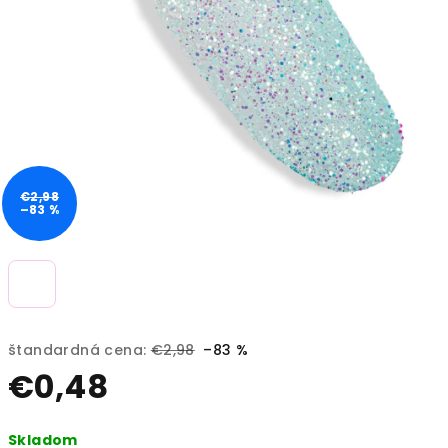
€2,98
–83 %
štandardná cena:
€2,98
–83 %
€0,48
Jednotková
Skladom
cena: