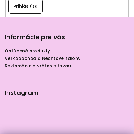
Prihlásiť sa
Z
á
p
Informácie pre vás
ä
Obľúbené produkty
t
Veľkoobchod a Nechtové salóny
i
Reklamácie a vrátenie tovaru
e
Instagram