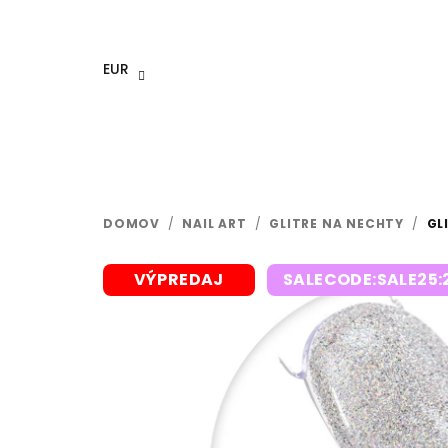
Prejsť
na
obsah
EUR
DOMOV
/
NAIL ART
/
GLITRE NA NECHTY
/
GL
VÝPREDAJ
SALECODE:SALE25: