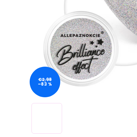
€2,98
–83 %