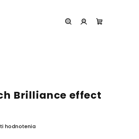
Hľadať
Prihlásenie
Nákupný
košík
h Brilliance effect
ti hodnotenia