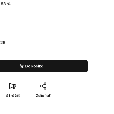
–83 %
026
Do košíka
Strážiť
Zdieľať