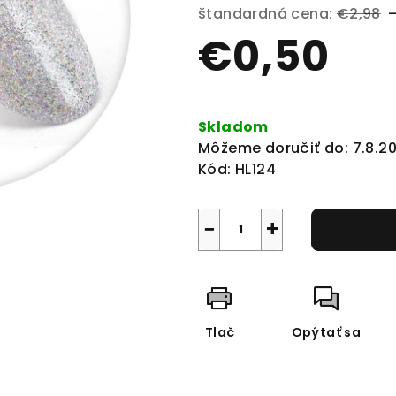
produktu
štandardná cena:
€2,98
je
€0,50
0,0
z
5
Jednotková
hviezdičiek.
cena:
Skladom
Môžeme doručiť do:
7.8.2
Kód:
HL124
−
+
Tlač
Opýtať sa