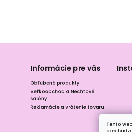
Z
á
Informácie pre vás
Ins
p
ä
Obľúbené produkty
t
Veľkoobchod a Nechtové
salóny
i
Reklamácie a vrátenie tovaru
e
Tento web
prechádza