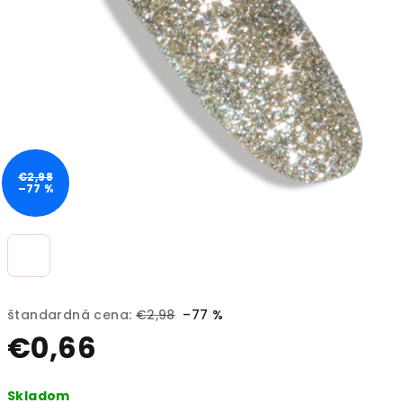
€2,98
–77 %
štandardná cena:
€2,98
–77 %
€0,66
Jednotková
Skladom
cena: