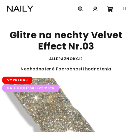
Prejsť
na
obsah
Nákup
Hľadať
Prihlásenie
Glitre na nechty Velvet
košík
Effect Nr.03
ALLEPAZNOKCIE
Priemerné
Neohodnotené
Podrobnosti hodnotenia
hodnotenie
VÝPREDAJ
produktu
je
SALECODE:SALE25:25:%
0,0
z
5
hviezdičiek.