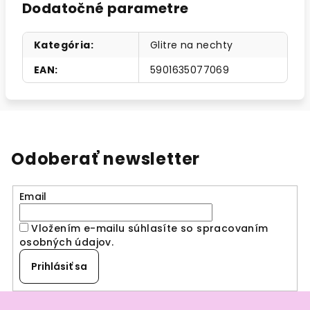
Dodatočné parametre
Kategória
:
Glitre na nechty
EAN
:
5901635077069
Odoberať newsletter
Email
Vložením e-mailu súhlasíte so spracovaním
osobných údajov
.
Prihlásiť sa
Z