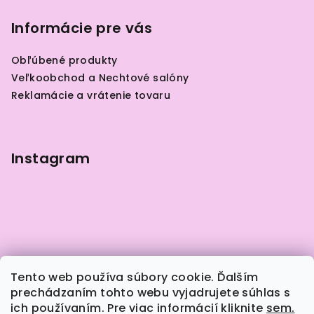
á
p
Informácie pre vás
ä
Obľúbené produkty
t
Veľkoobchod a Nechtové salóny
i
Reklamácie a vrátenie tovaru
e
Instagram
Tento web používa súbory cookie. Ďalším
prechádzaním tohto webu vyjadrujete súhlas s
ich používaním. Pre viac informácií kliknite
sem.