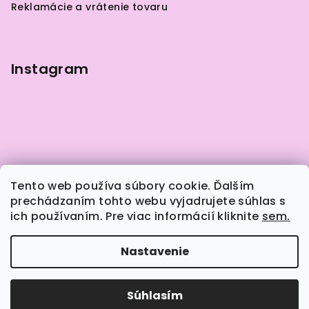
Reklamácie a vrátenie tovaru
e
Instagram
Tento web používa súbory cookie. Ďalším
prechádzaním tohto webu vyjadrujete súhlas s
ich používaním. Pre viac informácií kliknite
sem.
Sledovať na Instagrame
Nastavenie
Copyright 2026
Naily.sk
. Všetky práva vyhradené.
Súhlasím