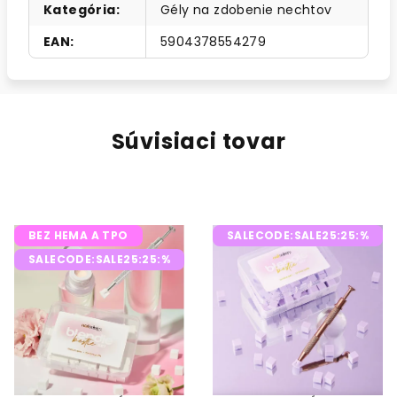
Kategória
:
Gély na zdobenie nechtov
EAN
:
5904378554279
Súvisiaci tovar
BEZ HEMA A TPO
SALECODE:SALE25:25:%
SALECODE:SALE25:25:%