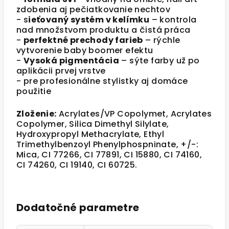
zdobenia aj pečiatkovanie nechtov
- s
ieťovaný systém v kelímku
– kontrola
nad množstvom produktu a čistá práca
-
perfektné prechody farieb
– rýchle
vytvorenie baby boomer efektu
-
Vysoká pigmentácia
– sýte farby už po
aplikácii prvej vrstve
- pre profesionálne stylistky aj domáce
použitie
Zloženie:
Acrylates/VP Copolymet, Acrylates
Copolymer, Silica Dimethyl Silylate,
Hydroxypropyl Methacrylate, Ethyl
Trimethylbenzoyl Phenylphospninate, +/-:
Mica, CI 77266, CI 77891, CI 15880, CI 74160,
CI 74260, CI 19140, CI 60725.
Dodatočné parametre