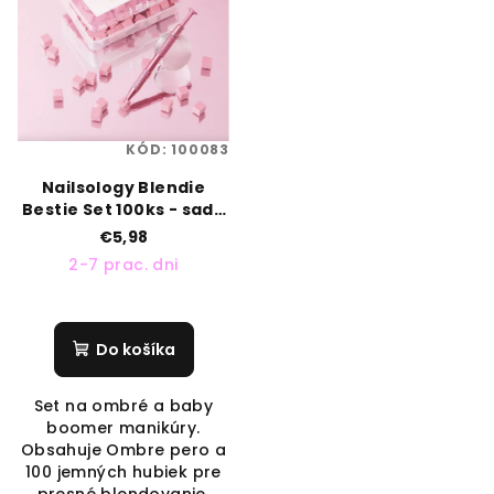
KÓD:
100083
Nailsology Blendie
Bestie Set 100ks - sada
na ombré ružová
€5,98
2-7 prac. dni
Do košíka
Set na ombré a baby
boomer manikúry.
Obsahuje Ombre pero a
100 jemných hubiek pre