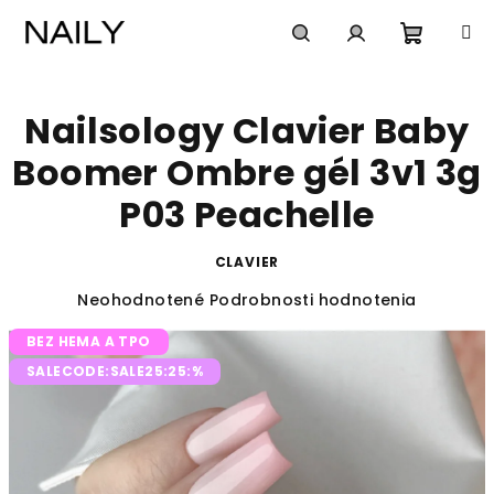
Prejsť
na
obsah
Nákup
Hľadať
Prihlásenie
Nailsology Clavier Baby
košík
Boomer Ombre gél 3v1 3g
P03 Peachelle
CLAVIER
Priemerné
Neohodnotené
Podrobnosti hodnotenia
hodnotenie
BEZ HEMA A TPO
produktu
je
SALECODE:SALE25:25:%
0,0
z
5
hviezdičiek.