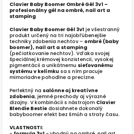
Clavier Baby Boomer Ombré Gél 3v1 –
profesionálny gél na ombré, nail art a
stamping
Clavier Baby Boomer Gél 3v1
je všestranný
produkt určený na tri najobľúbenejšie
techniky zdobenia nechtov –
ombré (baby
boomer), nail art a stamping
(pečiatkovanie nechtov). Vďaka svojej
špeciálnej krémovej konzistencii, vysokej
pigmentácii a unikátnemu
sieťovanému
systému v kelímku
sa s ním pracuje
mimoriadne pohodlne a precízne.
Perfektný na
salónne aj kreatívne
zdobenia
, jemné prechody aj výrazné
dizajny. V kombinácii s nástrojom
Clavier
Blendie Bestie
dosiahnete dokonalý
babyboomer efekt bez šmúh a straty času.
VLASTNOSTI:
-
formula 3v1
- vhodný na ombré, nail art