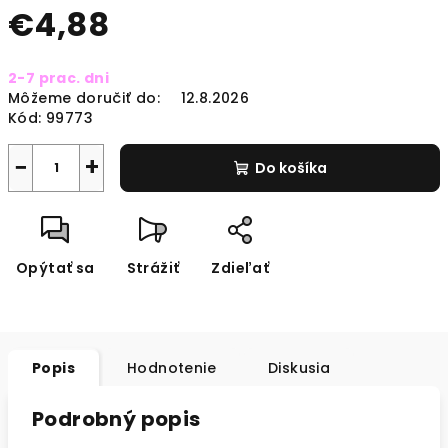
€4,88
Jednotková
2-7 prac. dni
cena:
Môžeme doručiť do:
12.8.2026
Kód:
99773
−
+
Do košíka
Opýtať sa
Strážiť
Zdieľať
Popis
Hodnotenie
Diskusia
Podrobný popis