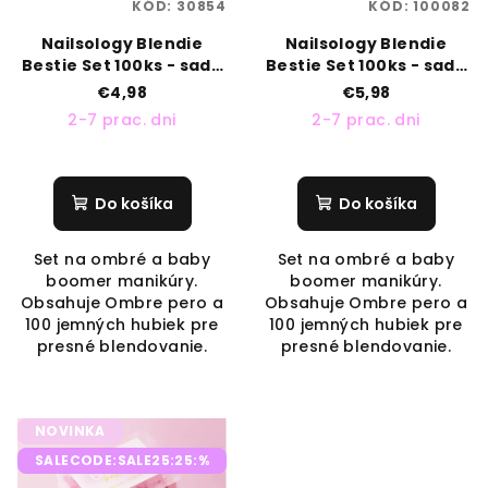
KÓD:
30854
KÓD:
100082
Nailsology Blendie
Nailsology Blendie
Bestie Set 100ks - sada
Bestie Set 100ks - sada
na ombré
na ombré fialová
€4,98
€5,98
2-7 prac. dni
2-7 prac. dni
Do košíka
Do košíka
Set na ombré a baby
Set na ombré a baby
boomer manikúry.
boomer manikúry.
Obsahuje Ombre pero a
Obsahuje Ombre pero a
100 jemných hubiek pre
100 jemných hubiek pre
presné blendovanie.
presné blendovanie.
NOVINKA
SALECODE:SALE25:25:%