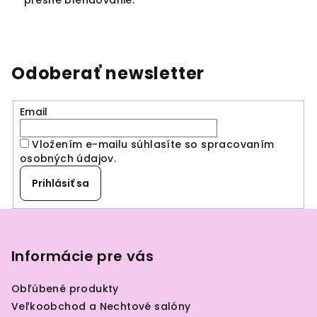
presné blendovanie.
Odoberať newsletter
Email
Vložením e-mailu súhlasíte so spracovaním
osobných údajov
.
Prihlásiť sa
Z
á
p
Informácie pre vás
ä
Obľúbené produkty
t
Veľkoobchod a Nechtové salóny
i