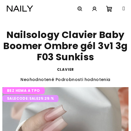
Prejsť
na
obsah
Nákup
Hľadať
Prihlásenie
Nailsology Clavier Baby
košík
Boomer Ombre gél 3v1 3g
F03 Sunkiss
CLAVIER
Priemerné
Neohodnotené
Podrobnosti hodnotenia
hodnotenie
BEZ HEMA A TPO
produktu
je
SALECODE:SALE25:25:%
0,0
z
5
hviezdičiek.