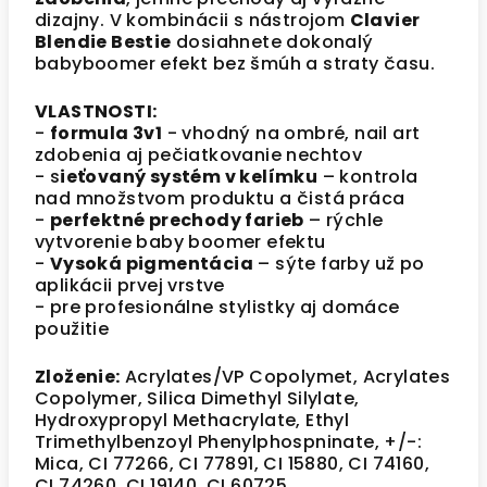
dizajny. V kombinácii s nástrojom
Clavier
Blendie Bestie
dosiahnete dokonalý
babyboomer efekt bez šmúh a straty času.
VLASTNOSTI:
-
formula 3v1
- vhodný na ombré, nail art
zdobenia aj pečiatkovanie nechtov
- s
ieťovaný systém v kelímku
– kontrola
nad množstvom produktu a čistá práca
-
perfektné prechody farieb
– rýchle
vytvorenie baby boomer efektu
-
Vysoká pigmentácia
– sýte farby už po
aplikácii prvej vrstve
- pre profesionálne stylistky aj domáce
použitie
Zloženie:
Acrylates/VP Copolymet, Acrylates
Copolymer, Silica Dimethyl Silylate,
Hydroxypropyl Methacrylate, Ethyl
Trimethylbenzoyl Phenylphospninate, +/-:
Mica, CI 77266, CI 77891, CI 15880, CI 74160,
CI 74260, CI 19140, CI 60725.