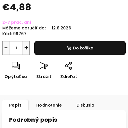
€4,88
Jednotková
2-7 prac. dni
cena:
Môžeme doručiť do:
12.8.2026
Kód:
99767
−
+
Do košíka
Opýtať sa
Strážiť
Zdieľať
Popis
Hodnotenie
Diskusia
Podrobný popis