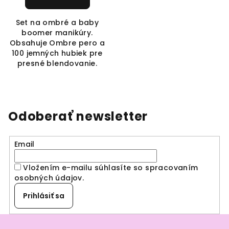
Set na ombré a baby
boomer manikúry.
Obsahuje Ombre pero a
100 jemných hubiek pre
presné blendovanie.
Odoberať newsletter
Email
Vložením e-mailu súhlasíte so spracovaním
osobných údajov
.
Prihlásiť sa
Z