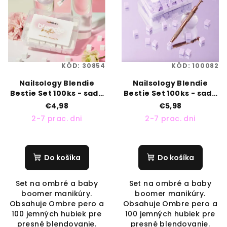
KÓD:
30854
KÓD:
100082
Nailsology Blendie
Nailsology Blendie
Bestie Set 100ks - sada
Bestie Set 100ks - sada
na ombré
na ombré fialová
€4,98
€5,98
2-7 prac. dni
2-7 prac. dni
Do košíka
Do košíka
Set na ombré a baby
Set na ombré a baby
boomer manikúry.
boomer manikúry.
Obsahuje Ombre pero a
Obsahuje Ombre pero a
100 jemných hubiek pre
100 jemných hubiek pre
presné blendovanie.
presné blendovanie.