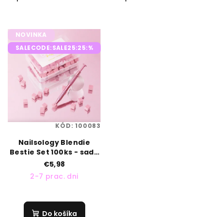
NOVINKA
SALECODE:SALE25:25:%
KÓD:
100083
Nailsology Blendie
Bestie Set 100ks - sada
na ombré ružová
€5,98
2-7 prac. dni
Do košíka