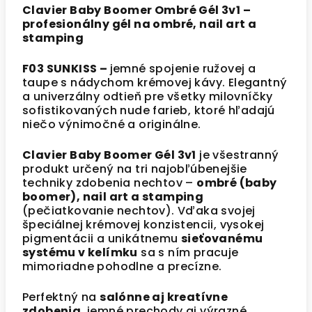
Clavier Baby Boomer Ombré Gél 3v1 –
profesionálny gél na ombré, nail art a
stamping
F03 SUNKISS
–
jemné spojenie ružovej a
taupe s nádychom krémovej kávy. Elegantný
a univerzálny odtieň pre všetky milovníčky
sofistikovaných nude farieb, ktoré hľadajú
niečo výnimočné a originálne.
Clavier Baby Boomer Gél 3v1
je všestranný
produkt určený na tri najobľúbenejšie
techniky zdobenia nechtov –
ombré (baby
boomer), nail art a stamping
(pečiatkovanie nechtov). Vďaka svojej
špeciálnej krémovej konzistencii, vysokej
pigmentácii a unikátnemu
sieťovanému
systému v kelímku
sa s ním pracuje
mimoriadne pohodlne a precízne.
Perfektný na
salónne aj kreatívne
zdobenia
, jemné prechody aj výrazné