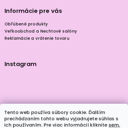
á
p
Informácie pre vás
ä
Obľúbené produkty
t
Veľkoobchod a Nechtové salóny
i
Reklamácie a vrátenie tovaru
e
Instagram
Tento web používa súbory cookie. Ďalším
prechádzaním tohto webu vyjadrujete súhlas s
ich používaním. Pre viac informácií kliknite
sem.