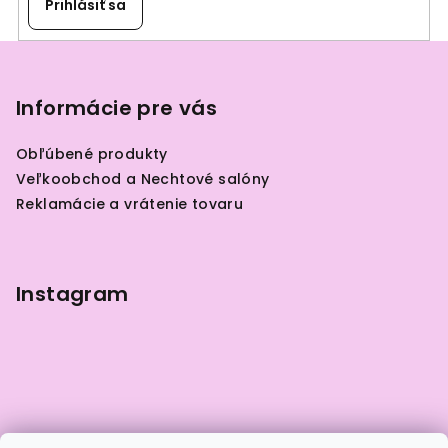
Prihlásiť sa
Z
á
p
Informácie pre vás
ä
Obľúbené produkty
t
Veľkoobchod a Nechtové salóny
i
Reklamácie a vrátenie tovaru
e
Instagram