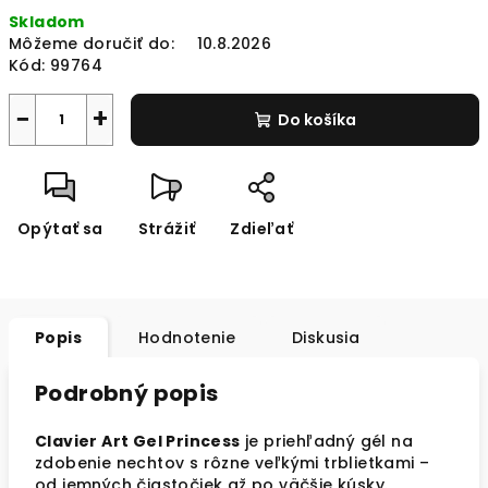
Jednotková
Skladom
cena:
Môžeme doručiť do:
10.8.2026
Kód:
99764
−
+
Do košíka
Opýtať sa
Strážiť
Zdieľať
Popis
Hodnotenie
Diskusia
Podrobný popis
Clavier Art Gel Princess
je priehľadný gél na
zdobenie nechtov s rôzne veľkými trblietkami –
od jemných čiastočiek až po väčšie kúsky.