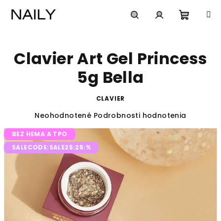
Prejsť
na
obsah
Nákup
Hľadať
Prihlásenie
Clavier Art Gel Princess
košík
5g Bella
CLAVIER
Priemerné
Neohodnotené
Podrobnosti hodnotenia
hodnotenie
BEZ HEMA A TPO
produktu
je
SALECODE:SALE25:25:%
0,0
z
5
hviezdičiek.