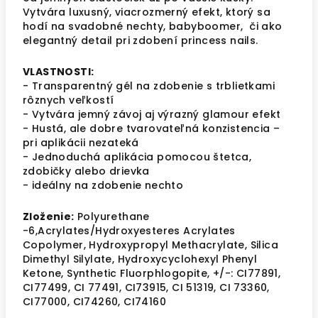
Vytvára luxusný, viacrozmerný efekt, ktorý sa
hodí na svadobné nechty, babyboomer, či ako
elegantný detail pri zdobení princess nails.
VLASTNOSTI:
- Transparentný gél na zdobenie s trblietkami
rôznych veľkostí
- Vytvára jemný závoj aj výrazný glamour efekt
- Hustá, ale dobre tvarovateľná konzistencia –
pri aplikácii nezateká
- Jednoduchá aplikácia pomocou štetca,
zdobičky alebo drievka
- ideálny na zdobenie nechto
Zloženie:
Polyurethane
-6,Acrylates/Hydroxyesteres Acrylates
Copolymer, Hydroxypropyl Methacrylate, Silica
Dimethyl Silylate, Hydroxycyclohexyl Phenyl
Ketone, Synthetic Fluorphlogopite, +/-: CI77891,
CI77499, CI 77491, CI73915, CI 51319, CI 73360,
CI77000, CI74260, CI74160