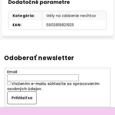
Dodatočné parametre
Kategória
:
Gély na zdobenie nechtov
EAN
:
5903819821925
Odoberať newsletter
Email
Vložením e-mailu súhlasíte so spracovaním
osobných údajov
.
Prihlásiť sa
Z