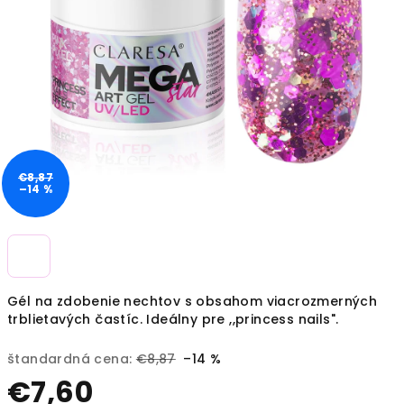
€8,87
–14 %
Gél na zdobenie nechtov s obsahom viacrozmerných
trblietavých častíc. Ideálny pre ,,princess nails".
štandardná cena:
€8,87
–14 %
€7,60