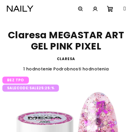
Prejsť
na
obsah
Nákup
Hľadať
Prihlásenie
Claresa MEGASTAR ART
košík
GEL PINK PIXEL
CLARESA
Priemerné
1 hodnotenie
Podrobnosti hodnotenia
hodnotenie
BEZ TPO
produktu
je
SALECODE:SALE25:25:%
5,0
z
5
hviezdičiek.