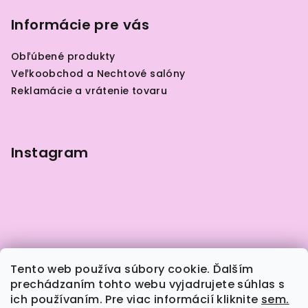
á
p
Informácie pre vás
ä
Obľúbené produkty
t
Veľkoobchod a Nechtové salóny
i
Reklamácie a vrátenie tovaru
e
Instagram
Tento web používa súbory cookie. Ďalším
prechádzaním tohto webu vyjadrujete súhlas s
ich používaním. Pre viac informácií kliknite
sem.