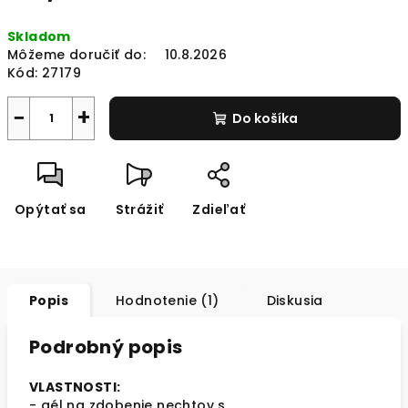
Jednotková
Skladom
cena:
Môžeme doručiť do:
10.8.2026
Kód:
27179
−
+
Do košíka
Opýtať sa
Strážiť
Zdieľať
Popis
Hodnotenie (1)
Diskusia
Podrobný popis
VLASTNOSTI:
- gél na zdobenie nechtov s