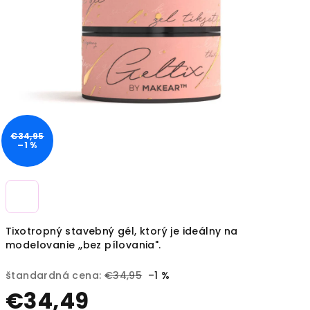
€34,95
–1 %
Tixotropný stavebný gél, ktorý je ideálny na
modelovanie ,,bez pílovania".
štandardná cena:
€34,95
–1 %
€34,49