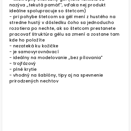
nazýva ,,tekutá pamäť'', vďaka nej produkt
ideálne spolupracuje so štetcom)
- pri pohybe štetcom sa gél mení z hustého na
stredne hustý v dôsledku čoho sa jednoducho
rozotiera po nechte, ak so štetcom prestanete
pracovať štruktúra gélu sa zmení a zostane tam
kde ho položíte
- nezateká ku kožičke
- je samovyrovnávací
- ideálny na modelovanie ,,bez pílovania"
- trojfázový
- plné krytie
- vhodný na šablóny, tipy aj na spevnenie
prirodzených nechtov