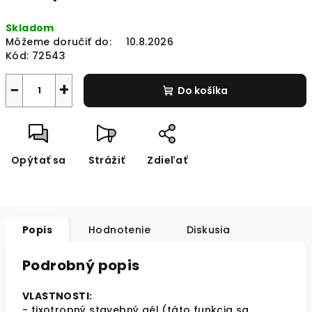
Jednotková
Skladom
cena:
Môžeme doručiť do:
10.8.2026
Kód:
72543
−
+
Do košíka
Opýtať sa
Strážiť
Zdieľať
Popis
Hodnotenie
Diskusia
Podrobný popis
VLASTNOSTI:
-
tixotropný
stavebný gél (táto funkcia sa