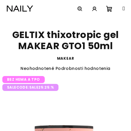
Prejsť
na
obsah
Nákup
Hľadať
Prihlásenie
GELTIX thixotropic gel
košík
MAKEAR GTO1 50ml
MAKEAR
Priemerné
Neohodnotené
Podrobnosti hodnotenia
hodnotenie
BEZ HEMA A TPO
produktu
je
SALECODE:SALE25:25:%
0,0
z
5
hviezdičiek.