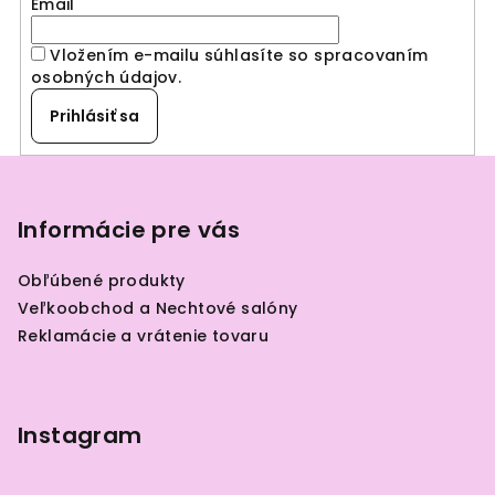
Email
Vložením e-mailu súhlasíte so spracovaním
osobných údajov
.
Prihlásiť sa
Z
á
p
Informácie pre vás
ä
Obľúbené produkty
t
Veľkoobchod a Nechtové salóny
i
Reklamácie a vrátenie tovaru
e
Instagram