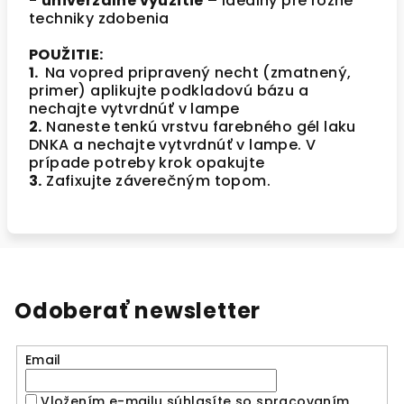
-
univerzálne využitie
– ideálny pre rôzne
techniky zdobenia
POUŽITIE:
1.
Na vopred pripravený necht (zmatnený,
primer) aplikujte podkladovú bázu a
nechajte vytvrdnúť v lampe
2.
Naneste tenkú vrstvu farebného gél laku
DNKA a nechajte vytvrdnúť v lampe. V
prípade potreby krok opakujte
3.
Zafixujte záverečným topom.
Odoberať newsletter
Email
Vložením e-mailu súhlasíte so spracovaním