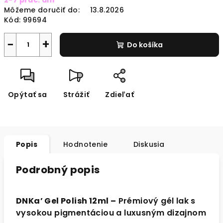
2-7 prac. dni
cena:
Môžeme doručiť do:
13.8.2026
Kód:
99694
−
+
Do košíka
Opýtať sa
Strážiť
Zdieľať
Popis
Hodnotenie
Diskusia
Podrobný popis
DNKa’ Gel Polish 12ml –
Prémiový gél lak s
vysokou pigmentáciou a luxusným dizajnom