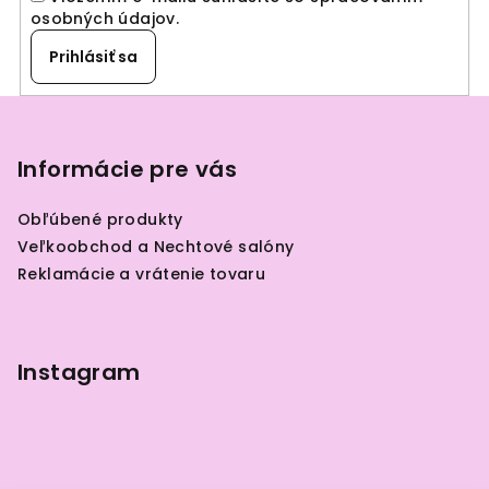
osobných údajov
.
Prihlásiť sa
Z
á
p
Informácie pre vás
ä
Obľúbené produkty
t
Veľkoobchod a Nechtové salóny
i
Reklamácie a vrátenie tovaru
e
Instagram