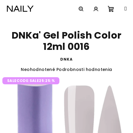
Prejsť
na
obsah
Nákup
Hľadať
Prihlásenie
DNKa' Gel Polish Color
košík
12ml 0016
DNKA
Priemerné
Neohodnotené
Podrobnosti hodnotenia
hodnotenie
SALECODE:SALE25:25:%
produktu
je
0,0
z
5
hviezdičiek.