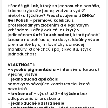
Hľadáš
gél lak
, ktorý sa jednosucho nanáša,
krásne kryje už v jednej vrstve a vydrží
niekoľko týždňov? Predstavujeme ti
DNKa’
Gel Polish
– prémiovú kolekciu s
profesionálnym zložením a elegantným
vzhľadom. Každý odtieň je ukrytý v
jedinečnom
Soft Touch balení
, ktoré pôsobí
luxusne na pohľad aj na dotyk. Ideálny výber
pre manikérky aj milovníčky domácej
manikúry, ktoré chcú spojiť kvalitu, štýl a
jednoduchosť.
VLASTNOSTI:
-
vysoká pigmentácia
– intenzívna farba už
v jednej vrstve
-
jednoduchá aplikácia
–
samovyrovnávajúca konzistencia, ktorá
nezateká
-
trvácnosť
– výdrž až
3–4 týždne
bez
odlupovania či praskania
-
jednoduché odstránenie