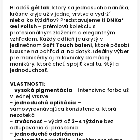
Hľadáš
gél lak
, ktorý sa jednosucho nanáša,
krásne kryje už v jednej vrstve a vydrží
niekoľko týždňov? Predstavujeme ti
DNKa’
Gel Polish
– prémiovú kolekciu s
profesionálnym zložením a elegantným
vzhľadom. Každý odtieň je ukrytý v
jedinečnom
Soft Touch balení
, ktoré pôsobí
luxusne na pohľad aj na dotyk. Ideálny výber
pre manikérky aj milovníčky domácej
manikúry, ktoré chcú spojiť kvalitu, štýl a
jednoduchosť.
VLASTNOSTI:
-
vysoká pigmentácia
– intenzívna farba už
v jednej vrstve
-
jednoduchá aplikácia
–
samovyrovnávajúca konzistencia, ktorá
nezateká
-
trvácnosť
– výdrž až
3–4 týždne
bez
odlupovania či praskania
-
jednoduché odstránenie