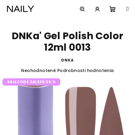
Prejsť
na
obsah
Nákup
Hľadať
Prihlásenie
DNKa' Gel Polish Color
košík
12ml 0013
DNKA
Priemerné
Neohodnotené
Podrobnosti hodnotenia
hodnotenie
SALECODE:SALE25:25:%
produktu
je
0,0
z
5
hviezdičiek.