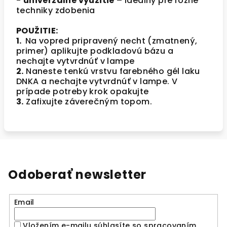
-
univerzálne využitie
– ideálny pre rôzne
techniky zdobenia
POUŽITIE:
1.
Na vopred pripravený necht (zmatnený,
primer) aplikujte podkladovú bázu a
nechajte vytvrdnúť v lampe
2.
Naneste tenkú vrstvu farebného gél laku
DNKA a nechajte vytvrdnúť v lampe. V
prípade potreby krok opakujte
3.
Zafixujte záverečným topom.
Odoberať newsletter
Email
Vložením e-mailu súhlasíte so spracovaním