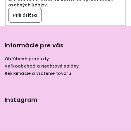
osobných údajov
.
Prihlásiť sa
Z
á
p
Informácie pre vás
ä
Obľúbené produkty
t
Veľkoobchod a Nechtové salóny
i
Reklamácie a vrátenie tovaru
e
Instagram