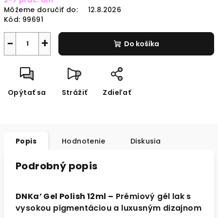
2-7 prac. dni
cena:
Môžeme doručiť do:
12.8.2026
Kód:
99691
−
+
Do košíka
Opýtať sa
Strážiť
Zdieľať
Popis
Hodnotenie
Diskusia
Podrobný popis
DNKa’ Gel Polish 12ml –
Prémiový gél lak s
vysokou pigmentáciou a luxusným dizajnom