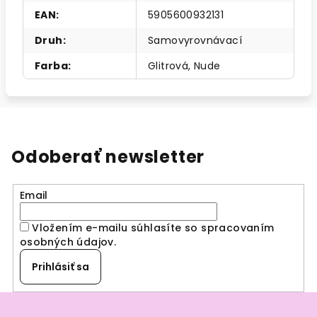
EAN
:
5905600932131
Druh
:
Samovyrovnávací
Farba
:
Glitrová
,
Nude
Odoberať newsletter
Email
Vložením e-mailu súhlasíte so spracovaním
osobných údajov
.
Prihlásiť sa
Z