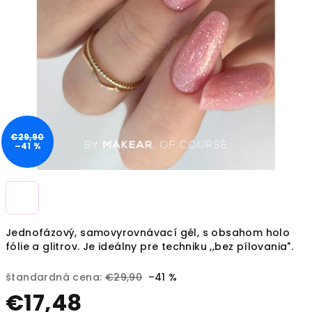
€29,90
–41 %
Jednofázový, samovyrovnávací gél, s obsahom holo
fólie a glitrov. Je ideálny pre techniku ,,bez pílovania".
štandardná cena:
€29,90
–41 %
€17,48