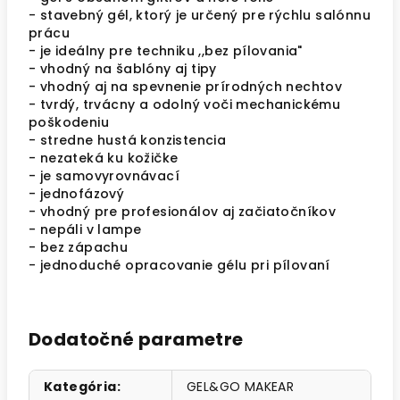
- stavebný gél, ktorý je určený pre rýchlu salónnu
prácu
- je ideálny pre techniku ,,bez pílovania"
- vhodný na šablóny aj tipy
- vhodný aj na spevnenie prírodných nechtov
- tvrdý, trvácny a odolný voči mechanickému
poškodeniu
- stredne hustá konzistencia
- nezateká ku kožičke
- je samovyrovnávací
- jednofázový
- vhodný pre profesionálov aj začiatočníkov
- nepáli v lampe
- bez zápachu
- jednoduché opracovanie gélu pri pílovaní
Dodatočné parametre
Kategória
:
GEL&GO MAKEAR