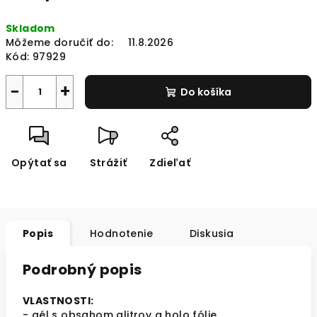
Jednotková
Skladom
cena:
Môžeme doručiť do:
11.8.2026
Kód:
97929
−
+
Do košíka
Opýtať sa
Strážiť
Zdieľať
Popis
Hodnotenie
Diskusia
Podrobný popis
VLASTNOSTI:
- gél s obsahom glitrov a holo fólie