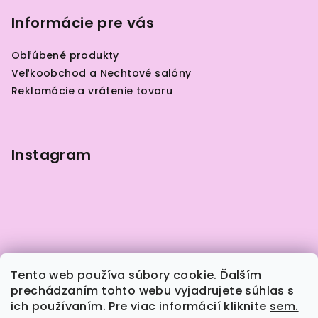
á
p
Informácie pre vás
ä
Obľúbené produkty
t
Veľkoobchod a Nechtové salóny
i
Reklamácie a vrátenie tovaru
e
Instagram
Tento web používa súbory cookie. Ďalším
prechádzaním tohto webu vyjadrujete súhlas s
ich používaním. Pre viac informácií kliknite
sem.