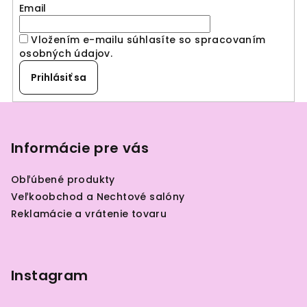
Email
Vložením e-mailu súhlasíte so spracovaním
osobných údajov
.
Prihlásiť sa
Z
á
p
Informácie pre vás
ä
Obľúbené produkty
t
Veľkoobchod a Nechtové salóny
i
Reklamácie a vrátenie tovaru
e
Instagram