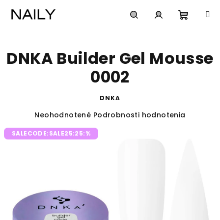
Prejsť
na
obsah
Nákup
Hľadať
Prihlásenie
DNKA Builder Gel Mousse
košík
0002
DNKA
Priemerné
Neohodnotené
Podrobnosti hodnotenia
hodnotenie
SALECODE:SALE25:25:%
produktu
je
0,0
z
5
hviezdičiek.