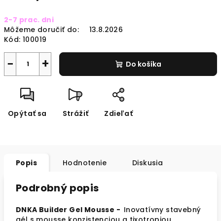
Jednotková
2-7 prac. dni
cena:
Môžeme doručiť do:
13.8.2026
Kód:
100019
−
+
Do košíka
Opýtať sa
Strážiť
Zdieľať
Popis
Hodnotenie
Diskusia
Podrobný popis
DNKA Builder Gel Mousse -
Inovatívny stavebný
gél s mousse konzistenciou a tixotropiou