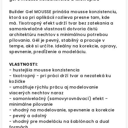
Builder Gel MOUSSE prináša mousse konzistenciu,
ktorá sa pri aplikácii rozlieva presne tam, kde
má.
Tixotropný
efekt udrží tvar bez zatekania a
samonivelačné vlastnosti dotvoria čistú
architektúru nechtov s minimálnou potrebou
pílovania. Gél je pevný, stabilný a pracuje v
tempe, aké si určíte. Ideálny na korekcie, opravy,
spevnenie, predĺženie a modeláciu.
VLASTNOSTI:
- hustejšia mousse konzistencia
- t
ixotropný - pri práci drží tvar a nezateká ku
kožičke
- umožňuje rýchlu prácu aj modelovanie
viacerých nechtov naraz
- samonivelačný (samovyrovnávací) efekt –
minimálne pilovanie
- vhodný na modelovanie, spevnenie a korekcie
- pevný a odolný
- vhodný pre modeláciu na šablónach a dual
formách