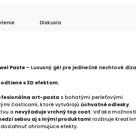
tenie
Diskusia
ewel Paste
– Luxusný gél pre jedinečné nechtové diza
 odtiene s 3D efektom.
ofesionálna art-pasta
s bohatými perleťovými
vými časticami, ktoré vytvárajú
úchvatné odlesky
.
stvu a
nevyžaduje vrchný top coat
. Vďaka možnost
edzi sebou aj s inými produktami
rozširuje kreatív
dosiahnuť ohromujúce efekty.