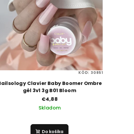
KÓD:
30851
Nailsology Clavier Baby Boomer Ombre
gél 3v1 3g B01 Bloom
€4,88
Skladom
Do košíka