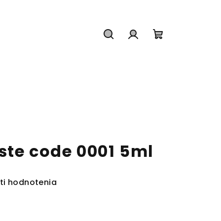
Hľadať
Prihlásenie
Nákupný
košík
ste code 0001 5ml
ti hodnotenia