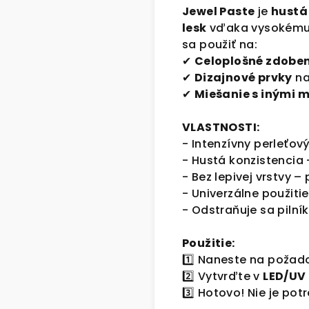
Jewel Paste
je
hustá
lesk
vďaka vysokému o
sa použiť na:
✔
Celoplošné zdoben
✔
Dizajnové prvky
na
✔
Miešanie s inými 
VLASTNOSTI:
- Intenzívny perleťov
- Hustá konzistencia 
- Bez lepivej vrstvy –
- Univerzálne použiti
- Odstraňuje sa pilní
Použitie:
1️⃣ Naneste na požad
2️⃣ Vytvrďte v
LED/UV
3️⃣ Hotovo! Nie je pot