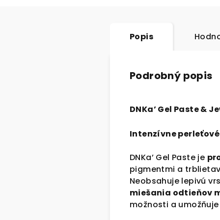
Popis
Hodno
Podrobný popis
DNKa’ Gel Paste & J
Intenzívne perleťové
DNKa’ Gel Paste je
pr
pigmentmi a trblieta
Neobsahuje lepivú vr
miešania odtieňov m
možnosti a umožňuje 