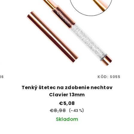
16
KÓD:
S055
Tenký štetec na zdobenie nechtov
Clavier 13mm
€5,08
€8,98
(–43 %)
Skladom