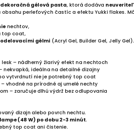
 dekoračná gélová pasta
, ktorá dodáva
neuverite
bsahu perleťových častíc a efektu Yukki flakes. M
ie
nechtov,
 top coat,
modelovacími gélmi
(Acryl Gel, Builder Gel, Jelly Gel)
ý lesk – nádherný žiarivý efekt na nechtoch
– nekvapká, ideálna na detailné dizajny
 po vytvrdnutí nie je potrebný top coat
e – vhodné na prírodné aj umelé nechty
kom – zaručuje dlhú výdrž bez odlupovania
ovaný dizajn alebo povrch nechtu.
 lampe (48 W) po dobu 2-3 minút
.
rebný top coat ani čistenie.