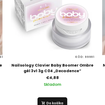
61
KÓD:
99991
e
Nailsology Clavier Baby Boomer Ombre
gél 3v1 3g C04 „Decadence”
€4,88
Skladom
Do košíka