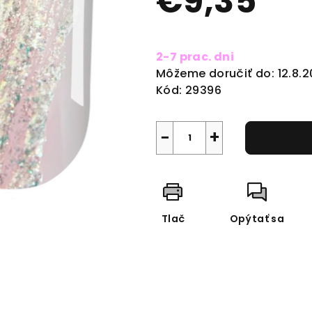
€9,35
0,0
z
Jednotková
5
cena:
2-7 prac. dni
hviezdičiek.
Môžeme doručiť do:
12.8.
Kód:
29396
−
+
Tlač
Opýtať sa