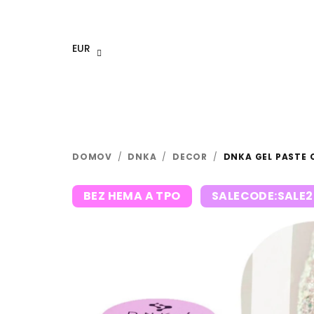
Prejsť
na
obsah
EUR
DOMOV
/
DNKA
/
DECOR
/
DNKA GEL PASTE 
BEZ HEMA A TPO
SALECODE:SALE2