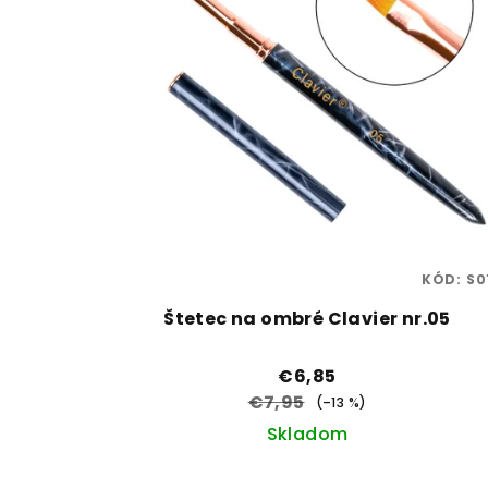
KÓD:
S0
Štetec na ombré Clavier nr.05
€6,85
€7,95
(–13 %)
Skladom