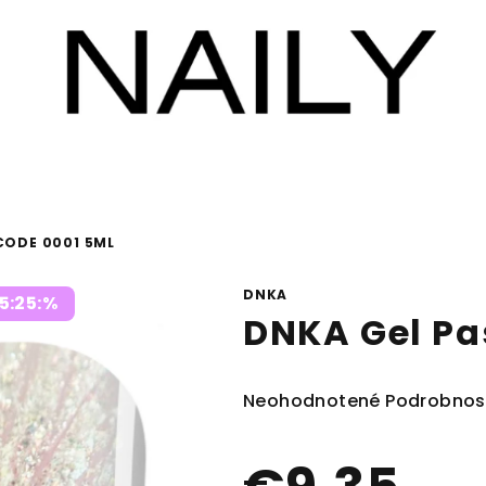
CODE 0001 5ML
DNKA
5:25:%
DNKA Gel Pa
Priemerné
Neohodnotené
Podrobnos
hodnotenie
produktu
je