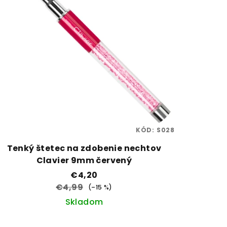
KÓD:
S028
Tenký štetec na zdobenie nechtov
Clavier 9mm červený
€4,20
€4,99
(–15 %)
Skladom