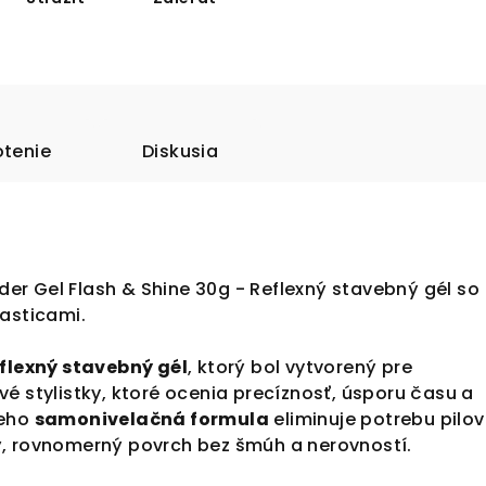
tenie
Diskusia
lder Gel Flash & Shine 30g -
Reflexný stavebný gél so
časticami.
flexný stavebný gél
, ktorý bol vytvorený pre
é stylistky, ktoré ocenia precíznosť, úsporu času a
Jeho
samonivelačná formula
eliminuje potrebu pilov
, rovnomerný povrch bez šmúh a nerovností.