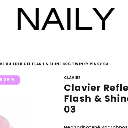
VE BUILDER GEL FLASH & SHINE 30G TWINKY PINKY 03
CLAVIER
5:25:%
Clavier Refl
Flash & Shin
03
Priemerné
Neohodnotené
Podrobnos