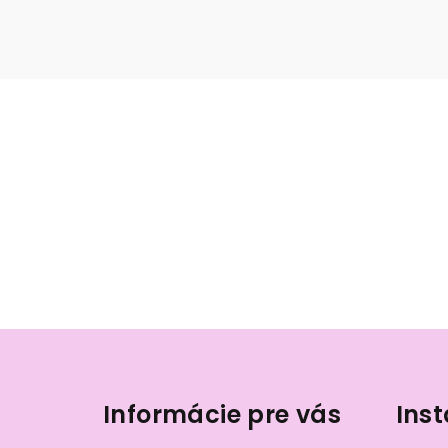
Z
á
Informácie pre vás
Ins
p