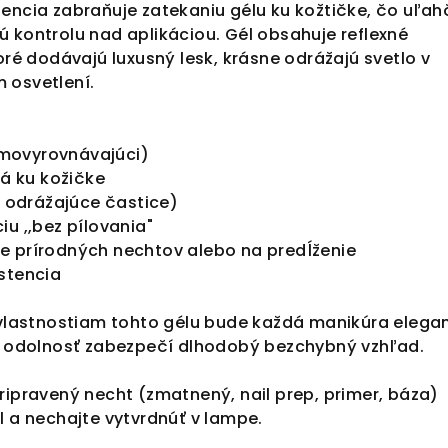
encia zabraňuje zatekaniu gélu ku kožtičke, čo uľah
 kontrolu nad aplikáciou. Gél obsahuje reflexné
toré dodávajú luxusný lesk, krásne odrážajú svetlo v
 osvetlení.
movyrovnávajúci)
eká ku kožičke
lo odrážajúce častice)
iu ,,bez pílovania"
e prírodných nechtov alebo na predĺženie
istencia
astnostiam tohto gélu bude každá manikúra elega
ho odolnosť zabezpečí dlhodobý bezchybný vzhľad.
ripravený necht (zmatnený, nail prep, primer, báza)
l a nechajte vytvrdnúť v lampe.