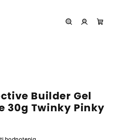
Hľadať
Prihlásenie
Nákupný
košík
ective Builder Gel
e 30g Twinky Pinky
ti hodnotenia