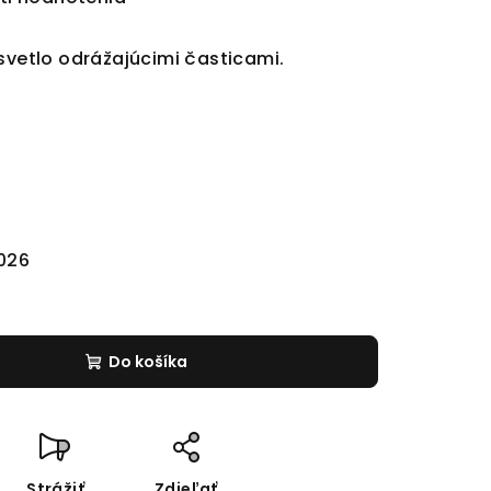
svetlo odrážajúcimi časticami.
2026
Do košíka
Strážiť
Zdieľať