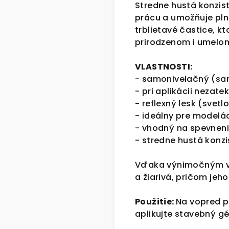
Stredne hustá konzist
prácu a umožňuje plnú
trblietavé častice, k
prirodzenom i umelom
VLASTNOSTI:
- samonivelačný (sa
- pri aplikácii nezat
- reflexný lesk (svet
- ideálny pre modelác
- vhodný na spevneni
- stredne hustá konz
Vďaka výnimočným vl
a žiarivá, pričom je
Použitie:
Na vopred p
aplikujte stavebný gé