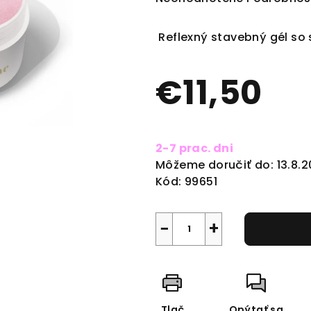
hodnotenie
produktu
Reflexný stavebný gél so 
je
0,0
€11,50
z
5
hviezdičiek.
Jednotková
cena:
2-7 prac. dni
Môžeme doručiť do:
13.8.
Kód:
99651
−
+
Tlač
Opýtať sa