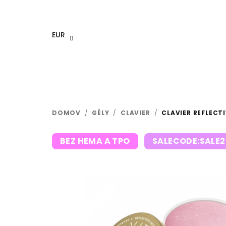
Prejsť
na
obsah
EUR
DOMOV
/
GÉLY
/
CLAVIER
/
CLAVIER REFLECTI
BEZ HEMA A TPO
SALECODE:SALE2