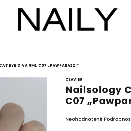
CAT EYE DIVA 8ML C07 „PAWPARAZZI”
CLAVIER
Nailsology C
C07 „Pawpar
Priemerné
Neohodnotené
Podrobnos
hodnotenie