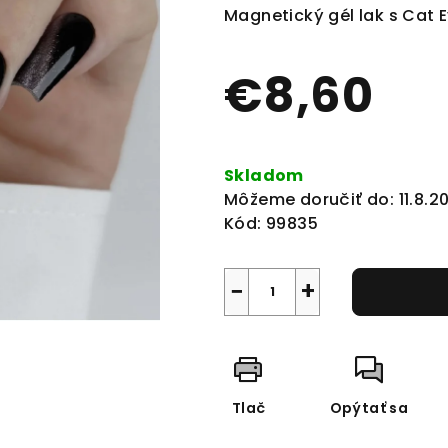
produktu
Magnetický gél lak s Cat 
je
0,0
€8,60
z
5
hviezdičiek.
Jednotková
cena:
Skladom
Môžeme doručiť do:
11.8.2
Kód:
99835
−
+
Tlač
Opýtať sa