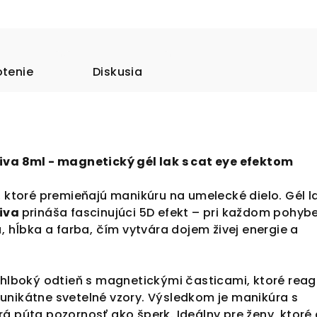
tenie
Diskusia
iva 8ml - magnetický gél lak s cat eye efektom
 ktoré premieňajú manikúru na umelecké dielo. Gél l
Diva
prináša fascinujúci 5D efekt – pri každom pohyb
a, hĺbka a farba, čím vytvára dojem živej energie a
 hlboký odtieň s magnetickými časticami, ktoré reag
unikátne svetelné vzory. Výsledkom je manikúra s
orá púta pozornosť ako šperk. Ideálny pre ženy, ktoré