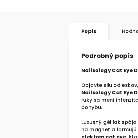
Popis
Hodno
Podrobný popis
Nailsology Cat Eye D
Objavte silu
odleskov,
Nailsology Cat Eye 
ruky sa mení intenzit
pohybu.
Luxusný gél lak spája
na magnet a formujú 
efektom cat eye
, kt