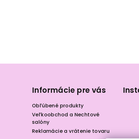
Z
á
Informácie pre vás
Ins
p
ä
Obľúbené produkty
t
Veľkoobchod a Nechtové
salóny
i
Reklamácie a vrátenie tovaru