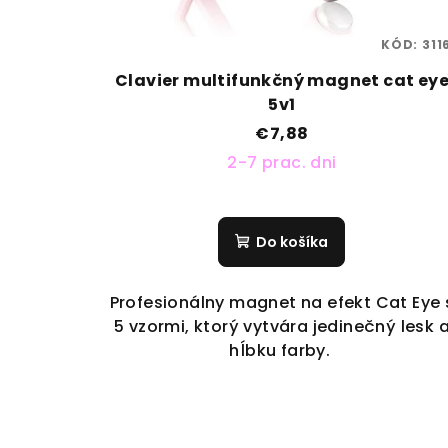
KÓD:
311
Clavier multifunkčný magnet cat ey
5v1
€7,88
2-7 prac. dni
Do košíka
Profesionálny magnet na efekt Cat Eye 
5 vzormi, ktorý vytvára jedinečný lesk 
hĺbku farby.