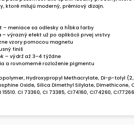
ky, ktoré milujú moderný, prémiový dizajn.
 – meniace sa odlesky a hĺbka farby
– výrazný efekt už po aplikácii prvej vrstvy
rôzne vzory pomocou magnetu
usný finiš
ok – výdrž až 3–4 týždne
ia a rovnomerné rozloženie pigmentu
opolymer, Hydroxypropyl Methacrylate, Di-p-tolyl (2,
sphine Oxide, Silica Dimethyl Silylate, Dimethicone, C
I 15510. CI 73360, CI 73385, CI74160, CI74260, CI77266