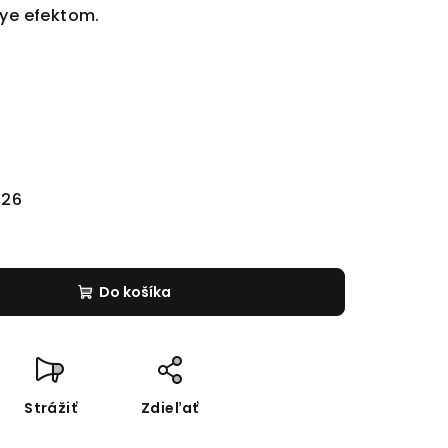
Eye efektom.
026
Do košíka
Strážiť
Zdieľať