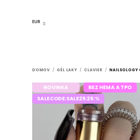
Prejsť
na
obsah
EUR
DOMOV
/
GÉL LAKY
/
CLAVIER
/
NAILSOLOGY 
NOVINKA
BEZ HEMA A TPO
SALECODE:SALE25:25:%