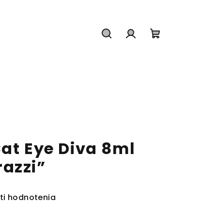
Hľadať
Prihlásenie
Nákupný
košík
at Eye Diva 8ml
azzi”
ti hodnotenia