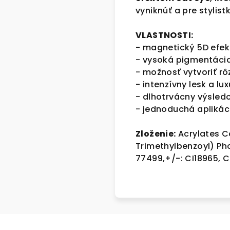
vyniknúť a pre stylist
VLASTNOSTI:
-
magnetický 5D efekt
-
vysoká pigmentácia 
- možnosť vytvoriť 
- intenzívny lesk a lux
- dlhotrvácny výsled
- jednoduchá aplikác
Zloženie:
Acrylates C
Trimethylbenzoyl) Pho
77499,+/-: CI18965, C