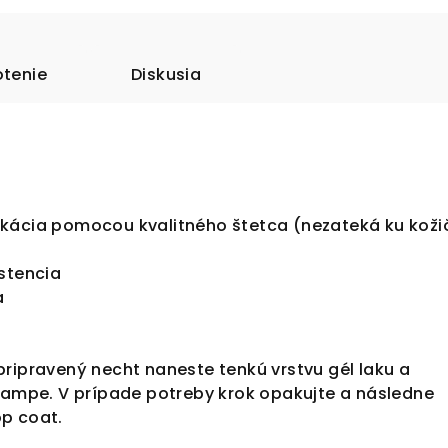
tenie
Diskusia
kácia pomocou kvalitného štetca (nezateká ku kož
istencia
a
ripravený necht naneste tenkú vrstvu gél laku a
 lampe. V prípade potreby krok opakujte a následne
op coat.