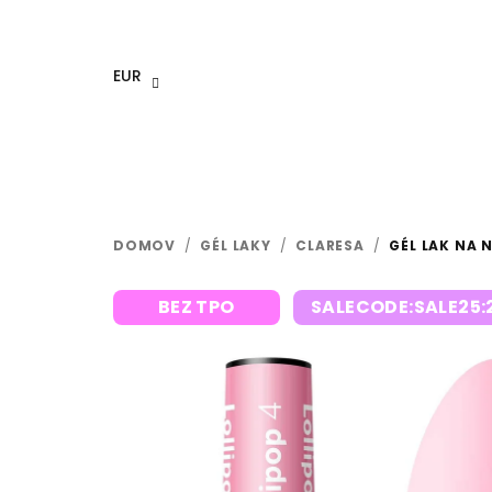
Prejsť
na
obsah
EUR
DOMOV
/
GÉL LAKY
/
CLARESA
/
GÉL LAK NA 
BEZ TPO
SALECODE:SALE25: