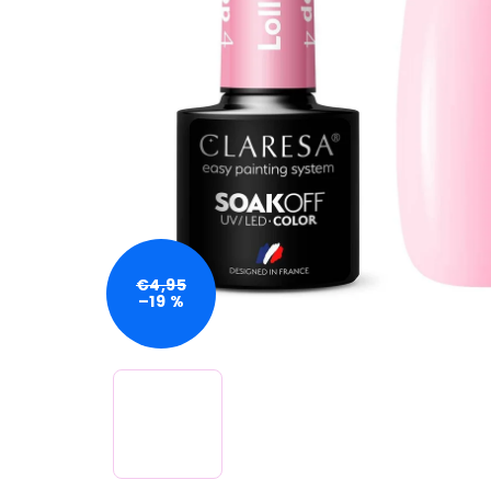
€4,95
–19 %