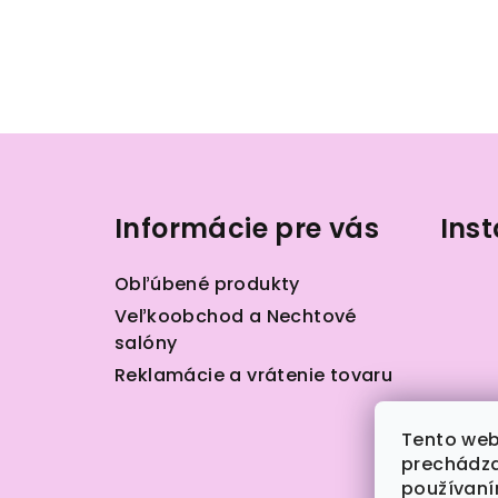
Z
á
Informácie pre vás
Ins
p
ä
Obľúbené produkty
t
Veľkoobchod a Nechtové
salóny
i
Reklamácie a vrátenie tovaru
e
Tento web
prechádza
používaním
S