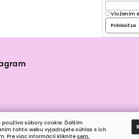
Vložením 
Prihlásiť sa
tagram
 používa súbory cookie. Ďalším
ním tohto webu vyjadrujete súhlas s ich
. Pre viac informácií kliknite
sem.
ledovať na Instagrame