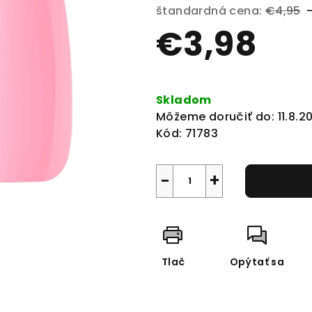
produktu
štandardná cena:
€4,95
je
€3,98
0,0
z
5
Jednotková
hviezdičiek.
cena:
Skladom
Môžeme doručiť do:
11.8.2
Kód:
71783
−
+
Tlač
Opýtať sa