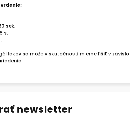
tvrdenie:
30 sek.
5 s.
.
él lakov sa môže v skutočnosti mierne líšiť v závislo
riadenia.
ať newsletter