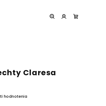
Hľadať
Prihlásenie
Nákupný
košík
echty Claresa
ti hodnotenia