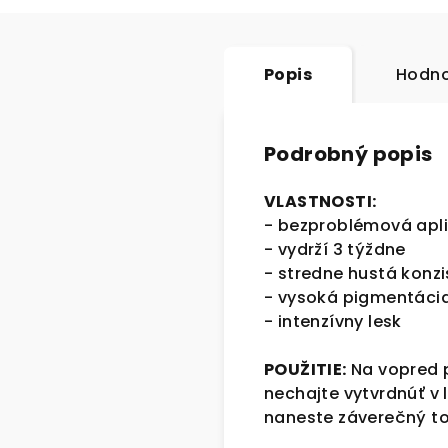
Popis
Hodno
Podrobný popis
VLASTNOSTI:
- bezproblémová apli
- vydrží 3 týždne
- stredne hustá konz
- vysoká pigmentáci
- intenzívny lesk
POUŽITIE:
Na vopred p
nechajte vytvrdnúť v
naneste záverečný t