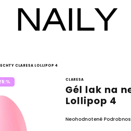
NECHTY CLARESA LOLLIPOP 4
CLARESA
25:%
Gél lak na n
Lollipop 4
Priemerné
Neohodnotené
Podrobnos
hodnotenie