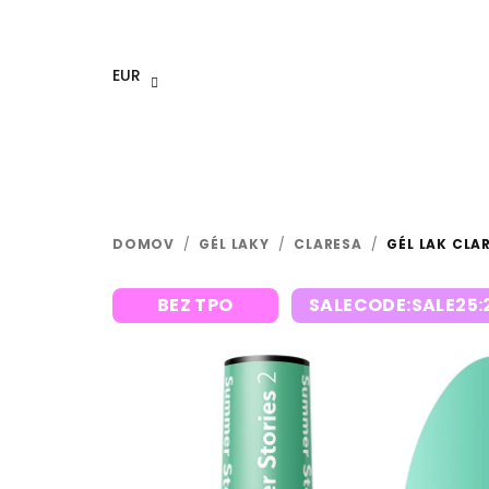
Prejsť
na
obsah
EUR
DOMOV
/
GÉL LAKY
/
CLARESA
/
GÉL LAK CLA
BEZ TPO
SALECODE:SALE25: