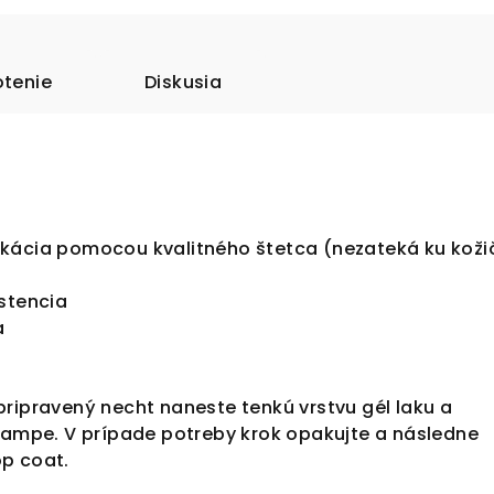
tenie
Diskusia
kácia pomocou kvalitného štetca (nezateká ku kož
istencia
a
ripravený necht naneste tenkú vrstvu gél laku a
 lampe. V prípade potreby krok opakujte a následne
op coat.