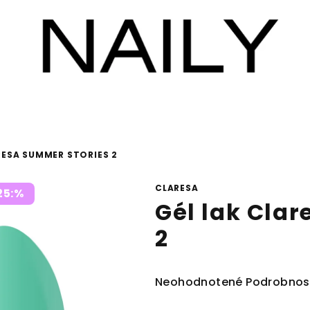
RESA SUMMER STORIES 2
CLARESA
25:%
Gél lak Cla
2
Priemerné
Neohodnotené
Podrobnos
hodnotenie