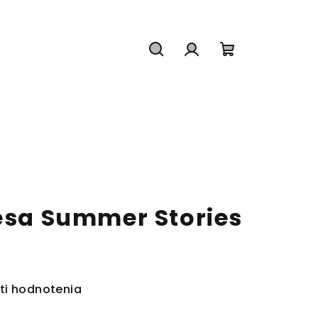
Hľadať
Prihlásenie
Nákupný
košík
resa Summer Stories
ti hodnotenia