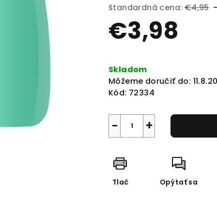
produktu
štandardná cena:
€4,95
je
€3,98
0,0
z
5
Jednotková
hviezdičiek.
cena:
Skladom
Môžeme doručiť do:
11.8.2
Kód:
72334
−
+
Tlač
Opýtať sa