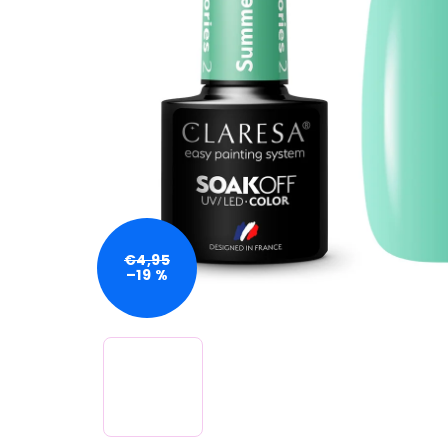
€4,95
–19 %