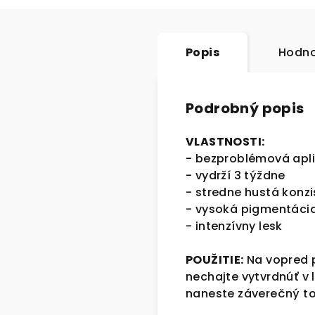
Popis
Hodno
Podrobný popis
VLASTNOSTI:
- bezproblémová apli
- vydrží 3 týždne
- stredne hustá konz
- vysoká pigmentáci
- intenzívny lesk
POUŽITIE:
Na vopred p
nechajte vytvrdnúť v
naneste záverečný t