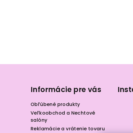
Z
á
Informácie pre vás
Ins
p
ä
Obľúbené produkty
t
Veľkoobchod a Nechtové
salóny
i
Reklamácie a vrátenie tovaru