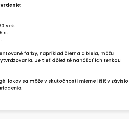
tvrdenie:
30 sek.
5 s.
.
entované farby, napríklad čierna a biela, môžu
ytvrdzovania. Je tiež dôležité nanášať ich tenkou
él lakov sa môže v skutočnosti mierne líšiť v závislo
riadenia.