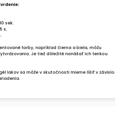
tvrdenie:
30 sek.
5 s.
.
entované farby, napríklad čierna a biela, môžu
ytvrdzovania. Je tiež dôležité nanášať ich tenkou
él lakov sa môže v skutočnosti mierne líšiť v závislo
riadenia.