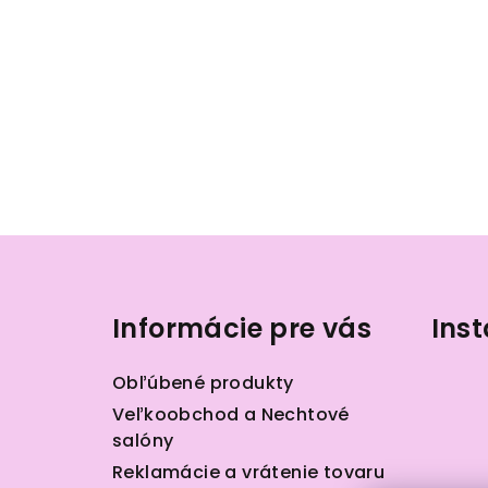
Z
á
Informácie pre vás
Ins
p
ä
Obľúbené produkty
t
Veľkoobchod a Nechtové
salóny
i
Reklamácie a vrátenie tovaru