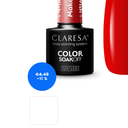
€4,49
–11 %