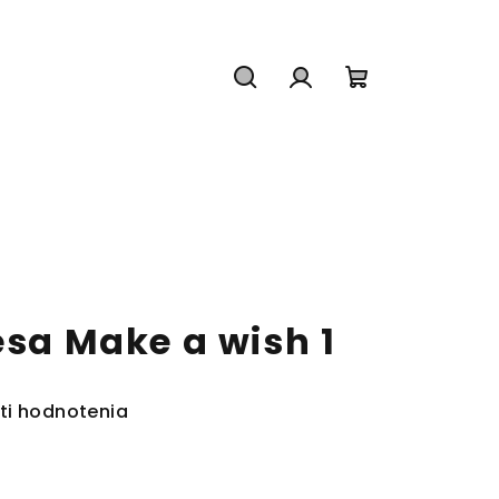
Hľadať
Prihlásenie
Nákupný
košík
esa Make a wish 1
ti hodnotenia
.