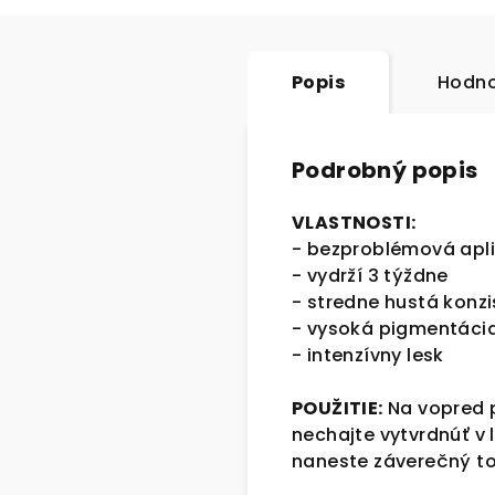
Popis
Hodno
Podrobný popis
VLASTNOSTI:
- bezproblémová apli
- vydrží 3 týždne
- stredne hustá konz
- vysoká pigmentáci
- intenzívny lesk
POUŽITIE:
Na vopred p
nechajte vytvrdnúť v
naneste záverečný t