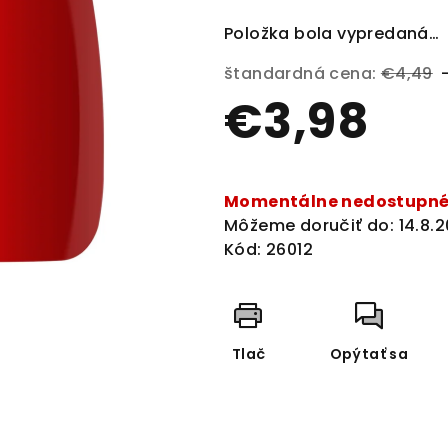
0,0
Položka bola vypredaná…
z
5
štandardná cena:
€4,49
hviezdičiek.
€3,98
Jednotková
cena:
Momentálne nedostupn
Môžeme doručiť do:
14.8.
Kód:
26012
Tlač
Opýtať sa