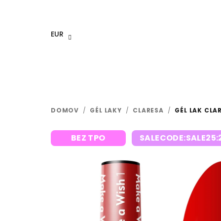
Prejsť
na
obsah
EUR
DOMOV
/
GÉL LAKY
/
CLARESA
/
GÉL LAK CLA
BEZ TPO
SALECODE:SALE25: