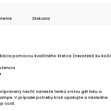
tenie
Diskusia
kácia pomocou kvalitného štetca (nezateká ku kož
istencia
a
ripravený necht naneste tenkú vrstvu gél laku a
 lampe. V prípade potreby krok opakujte a následne
op coat.