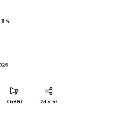
–11 %
é
2026
Strážiť
Zdieľať