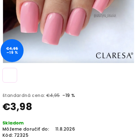
€4,95
–19 %
štandardná cena:
€4,95
–19 %
€3,98
Jednotková
Skladom
cena:
Môžeme doručiť do:
11.8.2026
Kód:
72325