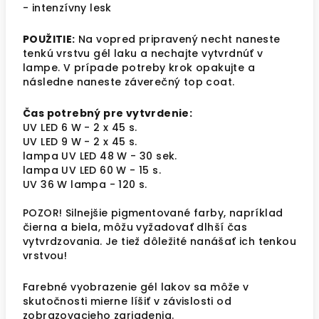
- intenzívny lesk
POUŽITIE:
Na vopred pripravený necht naneste
tenkú vrstvu gél laku a nechajte vytvrdnúť v
lampe. V prípade potreby krok opakujte a
následne naneste záverečný top coat.
Čas potrebný pre vytvrdenie:
UV LED 6 W - 2 x 45 s.
UV LED 9 W - 2 x 45 s.
lampa UV LED 48 W - 30 sek.
lampa UV LED 60 W - 15 s.
UV 36 W lampa - 120 s.
POZOR! Silnejšie pigmentované farby, napríklad
čierna a biela, môžu vyžadovať dlhší čas
vytvrdzovania. Je tiež dôležité nanášať ich tenkou
vrstvou!
Farebné vyobrazenie gél lakov sa môže v
skutočnosti mierne líšiť v závislosti od
zobrazovacieho zariadenia.