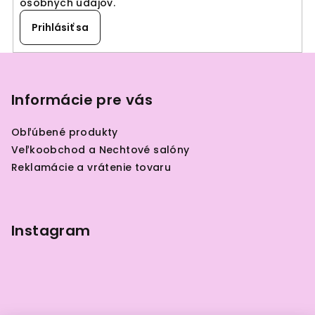
osobných údajov
.
Prihlásiť sa
Z
á
p
Informácie pre vás
ä
Obľúbené produkty
t
Veľkoobchod a Nechtové salóny
i
Reklamácie a vrátenie tovaru
e
Instagram