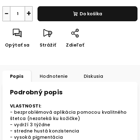
−
+
Do košíka
Opýtať sa
Strážiť
Zdieľať
Popis
Hodnotenie
Diskusia
Podrobný popis
VLASTNOSTI:
- bezproblémová aplikácia pomocou kvalitného
štetca (nezateká ku kožičke)
- vydrží 3 týždne
- stredne hustá konzistencia
- vysoká pigmentácia