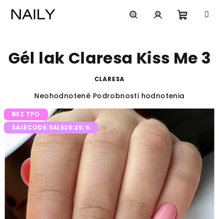
Prejsť
na
obsah
Nákup
Hľadať
Prihlásenie
Gél lak Claresa Kiss Me 3
košík
CLARESA
Priemerné
Neohodnotené
Podrobnosti hodnotenia
hodnotenie
BEZ TPO
produktu
je
SALECODE:SALE25:25:%
0,0
z
5
hviezdičiek.