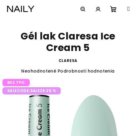
Prejsť
na
obsah
Nákup
Hľadať
Prihlásenie
Gél lak Claresa Ice
košík
Cream 5
CLARESA
Priemerné
Neohodnotené
Podrobnosti hodnotenia
hodnotenie
BEZ TPO
produktu
je
SALECODE:SALE25:25:%
0,0
z
5
hviezdičiek.