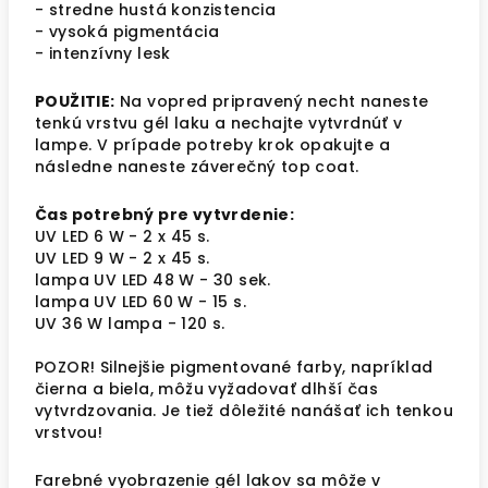
- stredne hustá konzistencia
- vysoká pigmentácia
- intenzívny lesk
POUŽITIE:
Na vopred pripravený necht naneste
tenkú vrstvu gél laku a nechajte vytvrdnúť v
lampe. V prípade potreby krok opakujte a
následne naneste záverečný top coat.
Čas potrebný pre vytvrdenie:
UV LED 6 W - 2 x 45 s.
UV LED 9 W - 2 x 45 s.
lampa UV LED 48 W - 30 sek.
lampa UV LED 60 W - 15 s.
UV 36 W lampa - 120 s.
POZOR! Silnejšie pigmentované farby, napríklad
čierna a biela, môžu vyžadovať dlhší čas
vytvrdzovania. Je tiež dôležité nanášať ich tenkou
vrstvou!
Farebné vyobrazenie gél lakov sa môže v