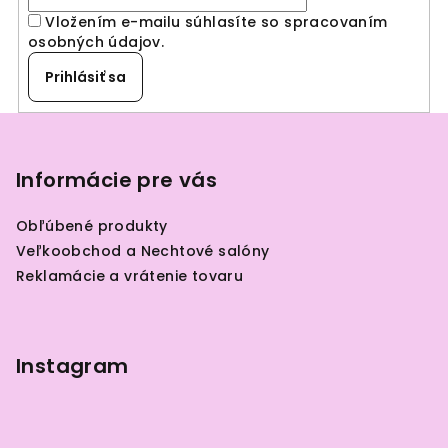
Vložením e-mailu súhlasíte so spracovaním
osobných údajov
.
Prihlásiť sa
Z
á
p
Informácie pre vás
ä
Obľúbené produkty
t
Veľkoobchod a Nechtové salóny
i
Reklamácie a vrátenie tovaru
e
Instagram