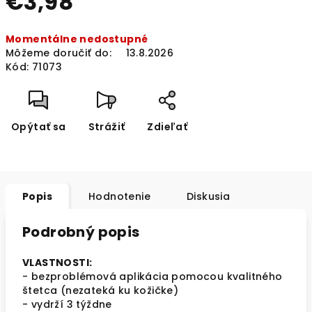
€3,98
Jednotková
Momentálne nedostupné
cena:
Môžeme doručiť do:
13.8.2026
Kód:
71073
Opýtať sa
Strážiť
Zdieľať
Popis
Hodnotenie
Diskusia
Podrobný popis
VLASTNOSTI:
- bezproblémová aplikácia pomocou kvalitného
štetca (nezateká ku kožičke)
- vydrží 3 týždne