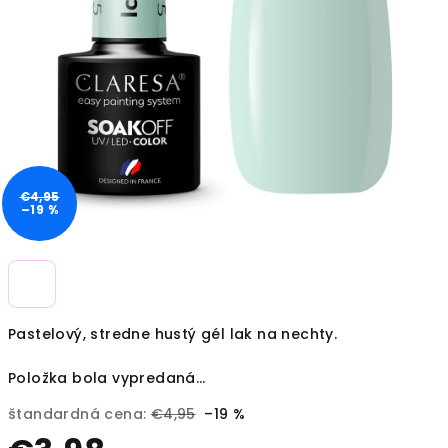
€4,95
–19 %
Pastelový, stredne hustý gél lak na nechty.
Položka bola vypredaná…
štandardná cena:
€4,95
–19 %