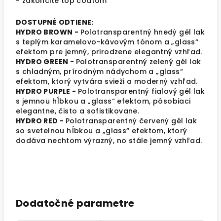
- zakončite top coatom
DOSTUPNÉ ODTIENE:
HYDRO BROWN -
Polotransparentný hnedý gél lak
s teplým karamelovo-kávovým tónom a „glass“
efektom pre jemný, prirodzene elegantný vzhľad.
HYDRO GREEN -
Polotransparentný zelený gél lak
s chladným, prírodným nádychom a „glass“
efektom, ktorý vytvára svieži a moderný vzhľad.
HYDRO PURPLE -
Polotransparentný fialový gél lak
s jemnou hĺbkou a „glass“ efektom, pôsobiaci
elegantne, čisto a sofistikovane.
HYDRO RED -
Polotransparentný červený gél lak
so svetelnou hĺbkou a „glass“ efektom, ktorý
dodáva nechtom výrazný, no stále jemný vzhľad.
Dodatočné parametre