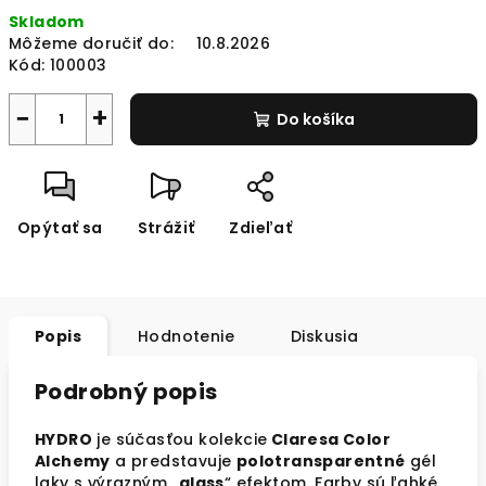
Jednotková
Skladom
cena:
Môžeme doručiť do:
10.8.2026
Kód:
100003
−
+
Do košíka
Opýtať sa
Strážiť
Zdieľať
Popis
Hodnotenie
Diskusia
Podrobný popis
HYDRO
je súčasťou kolekcie
Claresa Color
Alchemy
a predstavuje
polotransparentné
gél
laky s výrazným „
glass
“ efektom. Farby sú ľahké