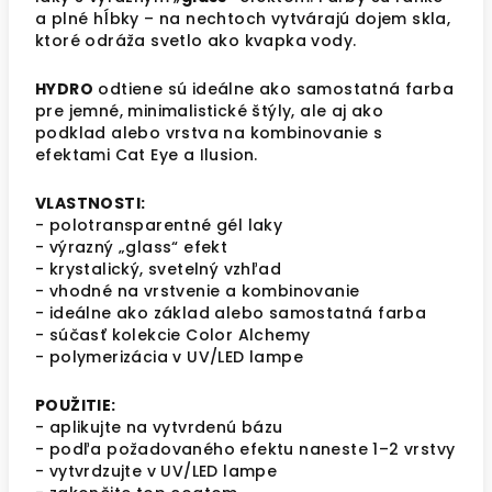
a plné hĺbky – na nechtoch vytvárajú dojem skla,
ktoré odráža svetlo ako kvapka vody.
HYDRO
odtiene sú ideálne ako samostatná farba
pre jemné, minimalistické štýly, ale aj ako
podklad alebo vrstva na kombinovanie s
efektami Cat Eye a Ilusion.
VLASTNOSTI:
- polotransparentné gél laky
- výrazný „glass“ efekt
- krystalický, svetelný vzhľad
- vhodné na vrstvenie a kombinovanie
- ideálne ako základ alebo samostatná farba
- súčasť kolekcie Color Alchemy
- polymerizácia v UV/LED lampe
POUŽITIE:
- aplikujte na vytvrdenú bázu
- podľa požadovaného efektu naneste 1–2 vrstvy
- vytvrdzujte v UV/LED lampe