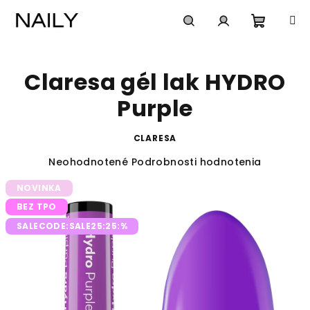
Prejsť
na
obsah
Nákup
Hľadať
Prihlásenie
Claresa gél lak HYDRO
košík
Purple
CLARESA
Priemerné
Neohodnotené
Podrobnosti hodnotenia
hodnotenie
NOVINKA
produktu
je
BEZ TPO
0,0
SALECODE:SALE25:25:%
z
5
hviezdičiek.