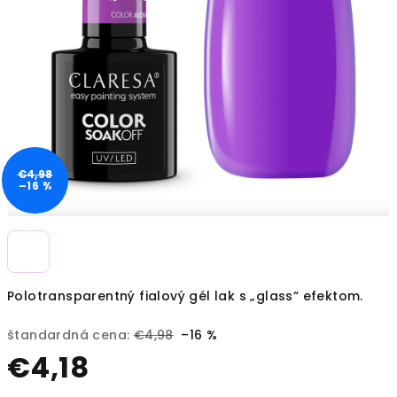
€4,98
–16 %
Polotransparentný fialový gél lak s „glass“ efektom.
štandardná cena:
€4,98
–16 %
€4,18