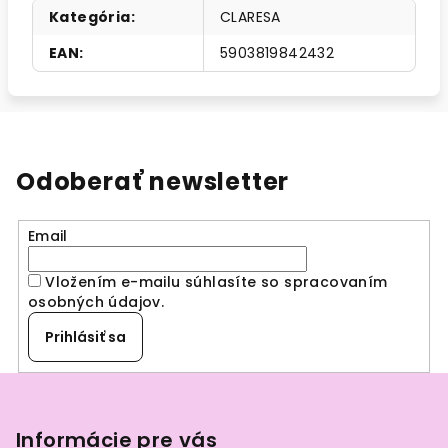
Kategória
:
CLARESA
EAN
:
5903819842432
Odoberať newsletter
Email
Vložením e-mailu súhlasíte so spracovaním
osobných údajov
.
Prihlásiť sa
Z
á
p
Informácie pre vás