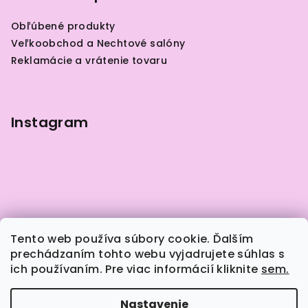
ä
Obľúbené produkty
t
Veľkoobchod a Nechtové salóny
i
Reklamácie a vrátenie tovaru
e
Instagram
Tento web používa súbory cookie. Ďalším
prechádzaním tohto webu vyjadrujete súhlas s
ich používaním. Pre viac informácií kliknite
sem.
Sledovať na Instagrame
Nastavenie