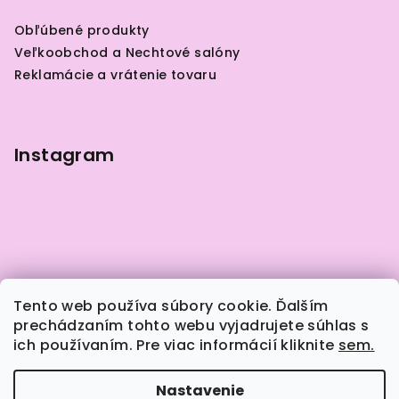
ä
Obľúbené produkty
t
Veľkoobchod a Nechtové salóny
i
Reklamácie a vrátenie tovaru
e
Instagram
Tento web používa súbory cookie. Ďalším
prechádzaním tohto webu vyjadrujete súhlas s
ich používaním. Pre viac informácií kliknite
sem.
Sledovať na Instagrame
Nastavenie