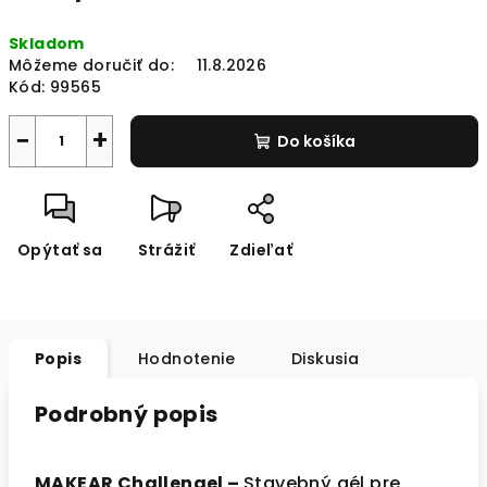
Jednotková
Skladom
cena:
Môžeme doručiť do:
11.8.2026
Kód:
99565
−
+
Do košíka
Opýtať sa
Strážiť
Zdieľať
Popis
Hodnotenie
Diskusia
Podrobný popis
MAKEAR Challengel –
Stavebný gél pre