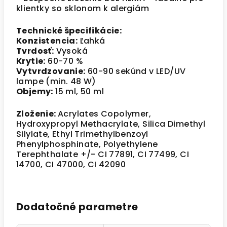
klientky so sklonom k alergiám
Technické špecifikácie:
Konzistencia:
Ľahká
Tvrdosť:
Vysoká
Krytie:
60-70 %
Vytvrdzovanie:
60-90 sekúnd v LED/UV
lampe (min. 48 W)
Objemy:
15 ml, 50 ml
Zloženie:
Acrylates Copolymer,
Hydroxypropyl Methacrylate, Silica Dimethyl
Silylate, Ethyl Trimethylbenzoyl
Phenylphosphinate, Polyethylene
Terephthalate +/- CI 77891, CI 77499, CI
14700, CI 47000, CI 42090
Dodatočné parametre