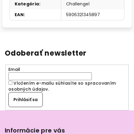
Kategória
:
Challengel
EAN
:
5906321345897
Odoberať newsletter
Email
Vložením e-mailu súhlasíte so spracovaním
osobných údajov
.
Prihlásiť sa
Z
á
p
Informácie pre vás