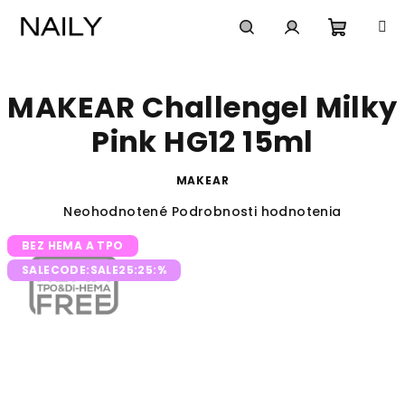
Prejsť
na
obsah
Nákup
Hľadať
Prihlásenie
MAKEAR Challengel Milky
košík
Pink HG12 15ml
MAKEAR
Priemerné
Neohodnotené
Podrobnosti hodnotenia
hodnotenie
BEZ HEMA A TPO
produktu
je
SALECODE:SALE25:25:%
0,0
z
5
hviezdičiek.