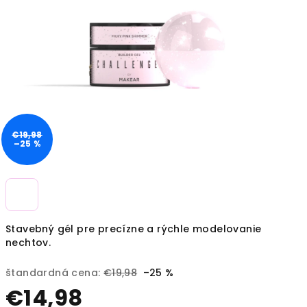
€19,98
–25 %
Stavebný gél pre precízne a rýchle modelovanie
nechtov.
štandardná cena:
€19,98
–25 %
€14,98