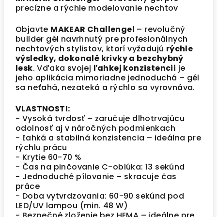
precízne a rýchle modelovanie nechtov
Objavte
MAKEAR Challengel
– revolučný
builder gél navrhnutý pre profesionálnych
nechtových stylistov, ktorí vyžadujú
rýchle
výsledky, dokonalé krivky a bezchybný
lesk
. Vďaka svojej
ľahkej konzistencii
je
jeho aplikácia mimoriadne jednoduchá – gél
sa neťahá, nezateká a rýchlo sa vyrovnáva.
VLASTNOSTI:
- Vysoká tvrdosť – zaručuje dlhotrvajúcu
odolnosť aj v náročných podmienkach
- Ľahká a stabilná konzistencia – ideálna pre
rýchlu prácu
- Krytie 60-70 %
- Čas na pinčovanie C-oblúka: 13 sekúnd
- Jednoduché pílovanie – skracuje čas
práce
- Doba vytvrdzovania: 60-90 sekúnd pod
LED/UV lampou (min. 48 W)
- Bezpečné zloženie bez HEMA – ideálne pre