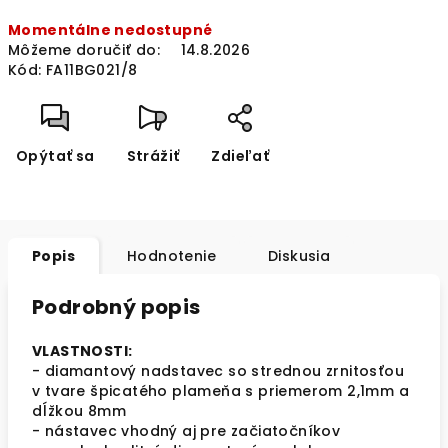
Jednotková
Momentálne nedostupné
cena:
Môžeme doručiť do:
14.8.2026
Kód:
FA11BG021/8
Opýtať sa
Strážiť
Zdieľať
Popis
Hodnotenie
Diskusia
Podrobný popis
VLASTNOSTI:
- diamantový nadstavec so strednou zrnitosťou
v tvare špicatého plameňa s priemerom 2,1mm a
dĺžkou 8mm
- nástavec vhodný aj pre začiatočníkov