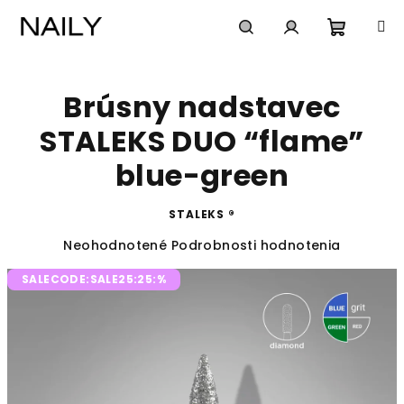
Prejsť
na
obsah
Nákup
Hľadať
Prihlásenie
Brúsny nadstavec
košík
STALEKS DUO “flame”
blue-green
STALEKS ®
Priemerné
Neohodnotené
Podrobnosti hodnotenia
hodnotenie
SALECODE:SALE25:25:%
produktu
je
0,0
z
5
hviezdičiek.