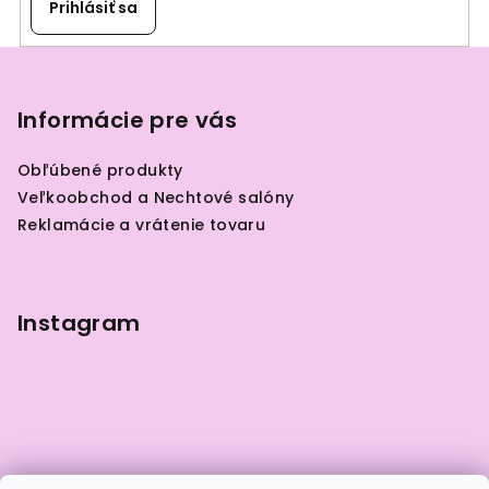
Prihlásiť sa
Z
á
p
Informácie pre vás
ä
Obľúbené produkty
t
Veľkoobchod a Nechtové salóny
i
Reklamácie a vrátenie tovaru
e
Instagram