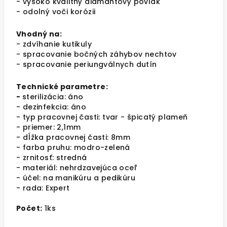
- vysoko kvalitný diamantový povlak
- odolný voči korózii
Vhodný na:
- zdvíhanie kutikuly
- spracovanie bočných záhybov nechtov
- spracovanie periungválnych dutín
Technické parametre:
-
sterilizácia: áno
- dezinfekcia: áno
- typ pracovnej časti: tvar - špicatý plameň
- priemer: 2,1mm
- dĺžka pracovnej časti: 8mm
- farba pruhu: modro-zelená
- zrnitosť: stredná
- materiál: nehrdzavejúca oceľ
- účel: na manikúru a pedikúru
- rada: Expert
Počet:
1ks