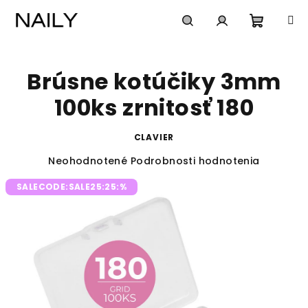
Prejsť
na
obsah
Nákup
Hľadať
Prihlásenie
Brúsne kotúčiky 3mm
košík
100ks zrnitosť 180
CLAVIER
Priemerné
Neohodnotené
Podrobnosti hodnotenia
hodnotenie
SALECODE:SALE25:25:%
produktu
je
0,0
z
5
hviezdičiek.