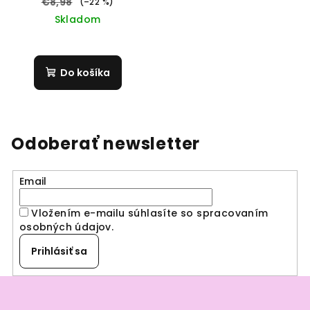
€8,98
(–22 %)
Skladom
Do košíka
Odoberať newsletter
Email
Vložením e-mailu súhlasíte so spracovaním
osobných údajov
.
Prihlásiť sa
Z
á