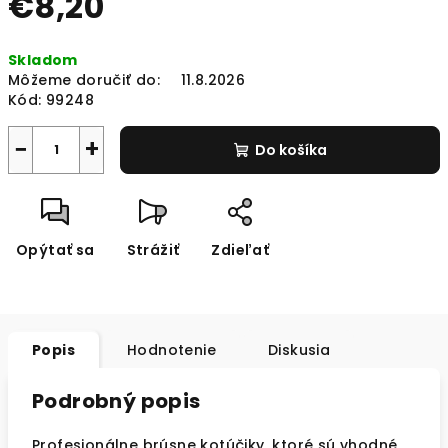
€8,20
Jednotková
Skladom
cena:
Môžeme doručiť do:
11.8.2026
Kód:
99248
−
+
Do košíka
Opýtať sa
Strážiť
Zdieľať
Popis
Hodnotenie
Diskusia
Podrobný popis
Profesionálne brúsne kotúčiky, ktoré sú vhodné