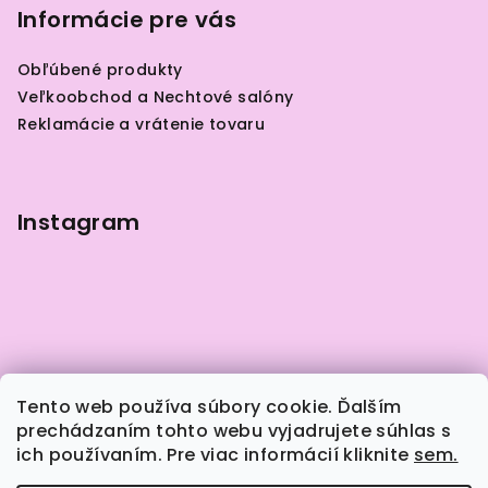
p
Informácie pre vás
ä
Obľúbené produkty
t
Veľkoobchod a Nechtové salóny
i
Reklamácie a vrátenie tovaru
e
Instagram
Tento web používa súbory cookie. Ďalším
prechádzaním tohto webu vyjadrujete súhlas s
ich používaním. Pre viac informácií kliknite
sem.