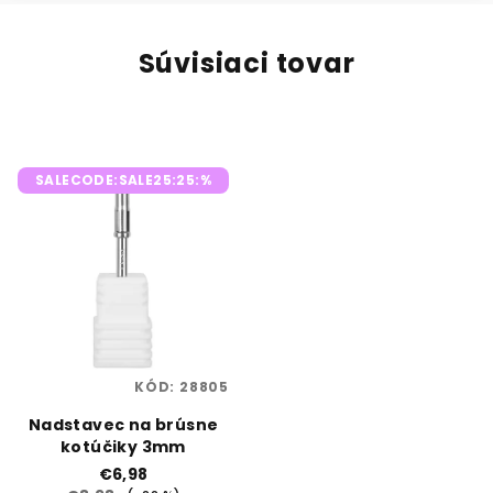
Súvisiaci tovar
SALECODE:SALE25:25:%
KÓD:
28805
Nadstavec na brúsne
kotúčiky 3mm
€6,98