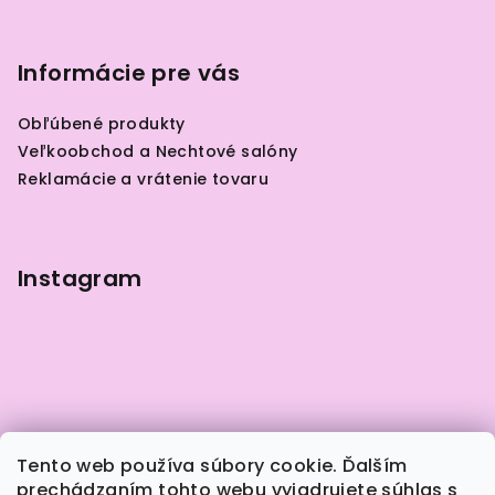
Z
á
p
Informácie pre vás
ä
Obľúbené produkty
t
Veľkoobchod a Nechtové salóny
i
Reklamácie a vrátenie tovaru
e
Instagram
Tento web používa súbory cookie. Ďalším
prechádzaním tohto webu vyjadrujete súhlas s