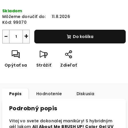
Jednotková
Skladom
cena:
Môžeme doručiť do:
11.8.2026
Kód:
99070
−
+
Do košíka
Opýtať sa
Strážiť
Zdieľať
Popis
Hodnotenie
Diskusia
Podrobný popis
Vitaj vo svete dokonalej manikúry! S hybridným
gél lakom
All About Me BRUSH UP! Color Gel UV