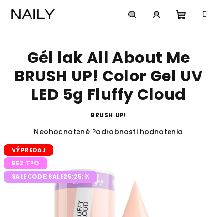
Prejsť
na
obsah
Nákup
Hľadať
Prihlásenie
Gél lak All About Me
košík
BRUSH UP! Color Gel UV
LED 5g Fluffy Cloud
BRUSH UP!
Priemerné
Neohodnotené
Podrobnosti hodnotenia
hodnotenie
VÝPREDAJ
produktu
je
BEZ TPO
0,0
SALECODE:SALE25:25:%
z
5
hviezdičiek.