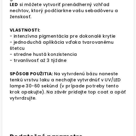
LED
si môžete vytvoriť prenádherný vzhľad
nechtov, ktorý podčiarkne vašu sebadôveru a
ženskosť.
VLASTNOSTI:
- intenzívna pigmentácia pre dokonalé krytie
- jednoduchá aplikácia vďaka tvarovanému
štetcu
- stredne hustá konzistencia
- trvanlivosť až 3 týždne
SPÔSOB POUŽITIA:
Na vytvrdenú bázu naneste
tenkú vrstvu laku a nechajte vytvrdnúť v UV/LED
lampe 30-60 sekúnd (v prípade potreby tento
krok opakujte). Na závěr pridajte top coat a opäť
vytvrdzujte.