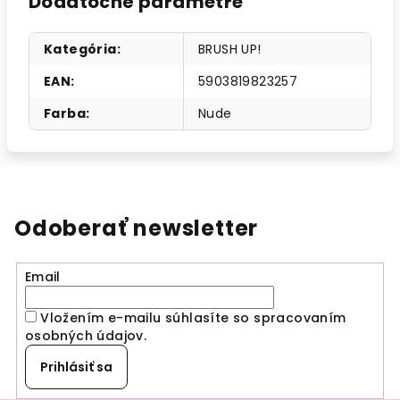
Dodatočné parametre
Kategória
:
BRUSH UP!
EAN
:
5903819823257
Farba
:
Nude
Odoberať newsletter
Email
Vložením e-mailu súhlasíte so spracovaním
osobných údajov
.
Prihlásiť sa