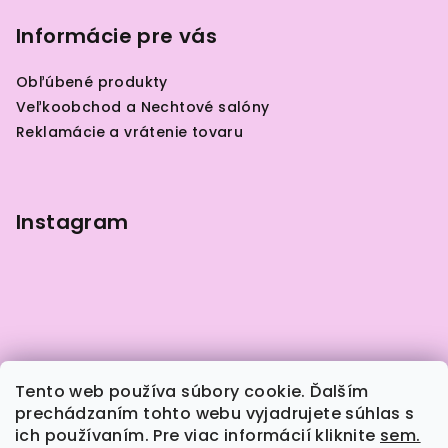
á
p
Informácie pre vás
ä
Obľúbené produkty
t
Veľkoobchod a Nechtové salóny
i
Reklamácie a vrátenie tovaru
e
Instagram
Tento web používa súbory cookie. Ďalším
prechádzaním tohto webu vyjadrujete súhlas s
ich používaním. Pre viac informácií kliknite
sem.