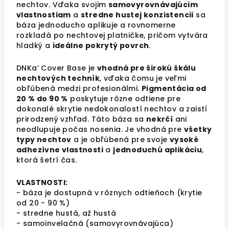
nechtov. Vďaka svojim
samovyrovnávajúcim
vlastnostiam
a
stredne hustej konzistencii
sa
báza jednoducho aplikuje a rovnomerne
rozkladá po nechtovej platničke, pričom vytvára
hladký a
ideálne pokrytý povrch
.
DNKa’ Cover Base je
vhodná pre širokú škálu
nechtových techník
, vďaka čomu je veľmi
obľúbená medzi profesionálmi.
Pigmentácia od
20 % do 90 %
poskytuje rôzne odtiene pre
dokonalé skrytie nedokonalostí nechtov a zaistí
prirodzený vzhľad. Táto báza sa
nekrčí
ani
neodlupuje počas nosenia. Je vhodná pre
všetky
typy nechtov
a je obľúbená pre svoje
vysoké
adhezívne vlastnosti
a
jednoduchú aplikáciu
,
ktorá šetrí čas.
VLASTNOSTI:
- báza je dostupná v rôznych odtieňoch (krytie
od 20 - 90 %)
- stredne hustá, až hustá
- samoinvelačná (samovyrovnávajúca)