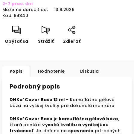
2-7 prac. dni
cena:
Môžeme doručiť do:
13.8.2026
Kód:
99340
Opýtať sa
Strážiť
Zdieľať
Popis
Hodnotenie
Diskusia
Podrobný popis
DNKa’ Cover Base 12 ml
– Kamuflážna gélová
báza najvyššej kvality pre dokonalú manikúru
DNKa’ Cover Base
je
kamuflážna gélová báza
,
ktorá ponúka
vysokú kvalitu a vynikajúcu
trvácnosť
. Je ideálna na
spevnenie
prírodných