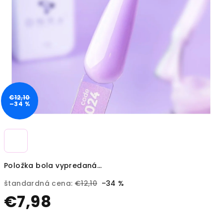
€12,10
–34 %
Položka bola vypredaná…
štandardná cena:
€12,10
–34 %
€7,98
Jednotková