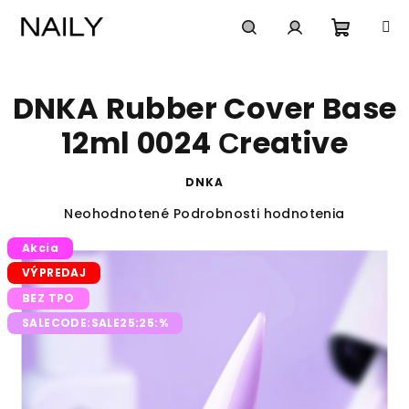
Prejsť
na
obsah
Nákup
Hľadať
Prihlásenie
DNKA Rubber Cover Base
košík
12ml 0024 Сreative
DNKA
Priemerné
Neohodnotené
Podrobnosti hodnotenia
hodnotenie
Akcia
produktu
je
VÝPREDAJ
0,0
BEZ TPO
z
5
SALECODE:SALE25:25:%
hviezdičiek.