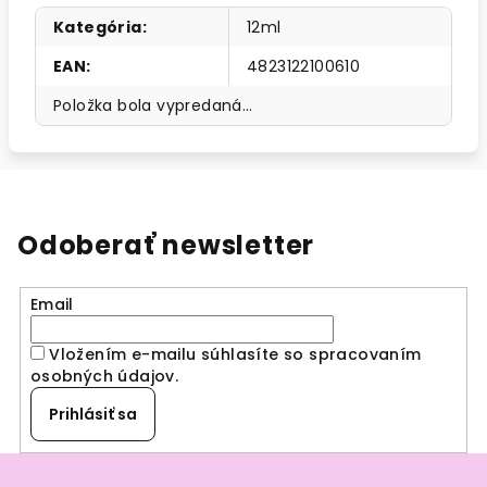
Kategória
:
12ml
EAN
:
4823122100610
Položka bola vypredaná…
Odoberať newsletter
Email
Vložením e-mailu súhlasíte so spracovaním
osobných údajov
.
Prihlásiť sa
Z