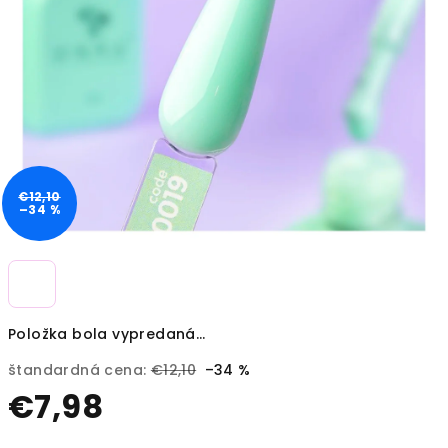
€12,10
–34 %
Položka bola vypredaná…
štandardná cena:
€12,10
–34 %
€7,98
Jednotková