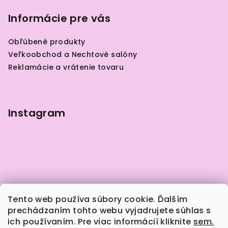
á
p
Informácie pre vás
ä
Obľúbené produkty
t
Veľkoobchod a Nechtové salóny
i
Reklamácie a vrátenie tovaru
e
Instagram
Tento web používa súbory cookie. Ďalším
prechádzaním tohto webu vyjadrujete súhlas s
ich používaním. Pre viac informácií kliknite
sem.