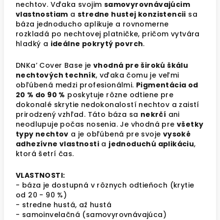
nechtov. Vďaka svojim
samovyrovnávajúcim
vlastnostiam
a
stredne hustej konzistencii
sa
báza jednoducho aplikuje a rovnomerne
rozkladá po nechtovej platničke, pričom vytvára
hladký a
ideálne pokrytý povrch
.
DNKa’ Cover Base je
vhodná pre širokú škálu
nechtových techník
, vďaka čomu je veľmi
obľúbená medzi profesionálmi.
Pigmentácia od
20 % do 90 %
poskytuje rôzne odtiene pre
dokonalé skrytie nedokonalostí nechtov a zaistí
prirodzený vzhľad. Táto báza sa
nekrčí
ani
neodlupuje počas nosenia. Je vhodná pre
všetky
typy nechtov
a je obľúbená pre svoje
vysoké
adhezívne vlastnosti
a
jednoduchú aplikáciu
,
ktorá šetrí čas.
VLASTNOSTI:
- báza je dostupná v rôznych odtieňoch (krytie
od 20 - 90 %)
- stredne hustá, až hustá
- samoinvelačná (samovyrovnávajúca)