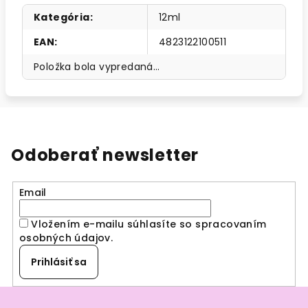
Kategória
:
12ml
EAN
:
4823122100511
Položka bola vypredaná…
Odoberať newsletter
Email
Vložením e-mailu súhlasíte so spracovaním
osobných údajov
.
Prihlásiť sa
Z