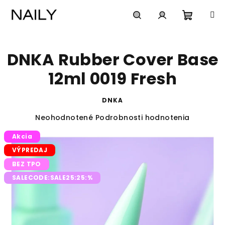
Prejsť
na
obsah
Nákup
Hľadať
Prihlásenie
DNKA Rubber Cover Base
košík
12ml 0019 Fresh
DNKA
Priemerné
Neohodnotené
Podrobnosti hodnotenia
hodnotenie
Akcia
produktu
je
VÝPREDAJ
0,0
BEZ TPO
z
5
SALECODE:SALE25:25:%
hviezdičiek.