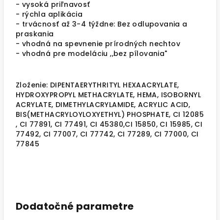
- vysoká priľnavosť
- rýchla aplikácia
- trvácnosť až 3-4 týždne: Bez odlupovania a
praskania
- vhodná na spevnenie prírodných nechtov
- vhodná pre modeláciu ,,bez pílovania"
Zloženie:
DIPENTAERYTHRITYL HEXAACRYLATE,
HYDROXYPROPYL METHACRYLATE, HEMA, ISOBORNYL
ACRYLATE, DIMETHYLACRYLAMIDE, ACRYLIC ACID,
BIS(METHACRYLOYLOXYETHYL) PHOSPHATE, CI 12085
, CI 77891, CI 77491, CI 45380,CI 15850, CI 15985, CI
77492, CI 77007, CI 77742, CI 77289, CI 77000, CI
77845
Dodatočné parametre