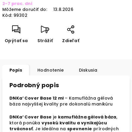
2-7 prac. dni
cena:
Môžeme doručiť do:
13.8.2026
Kód:
99302
Opýtať sa
Strážiť
Zdieľať
Popis
Hodnotenie
Diskusia
Podrobný popis
DNKa’ Cover Base 12 ml
– Kamuflážna gélová
báza najvyššej kvality pre dokonalú manikúru
DNKa’ Cover Base
je
kamuflážna gélová báza
,
ktorá ponúka
vysokú kvalitu a vynikajúcu
trvácnosť
. Je ideálna na
spevnenie
prírodných